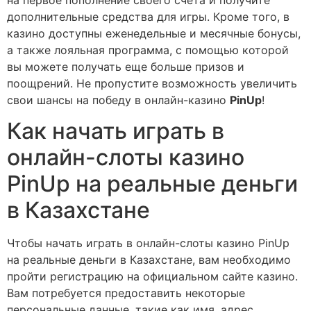
дополнительные средства для игры. Кроме того, в
казино доступны еженедельные и месячные бонусы,
а также лояльная программа, с помощью которой
вы можете получать еще больше призов и
поощрений. Не пропустите возможность увеличить
свои шансы на победу в онлайн-казино
PinUp
!
Как начать играть в
онлайн-слоты казино
PinUp на реальные деньги
в Казахстане
Чтобы начать играть в онлайн-слоты казино PinUp
на реальные деньги в Казахстане, вам необходимо
пройти регистрацию на официальном сайте казино.
Вам потребуется предоставить некоторые
персональные данные, такие как имя, адрес