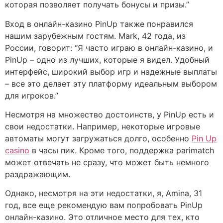
которая позволяет получать бонусы и призы.”
Вход в онлайн-казино PinUp также понравился
нашим зарубежным гостям. Mark, 42 года, из
России, говорит: “Я часто играю в онлайн-казино, и
PinUp – одно из лучших, которые я видел. Удобный
интерфейс, широкий выбор игр и надежные выплаты
– все это делает эту платформу идеальным выбором
для игроков.”
Несмотря на множество достоинств, у PinUp есть и
свои недостатки. Например, некоторые игровые
автоматы могут загружаться долго, особенно
Pin Up
casino
в часы пик. Кроме того, поддержка parimatch
может отвечать не сразу, что может быть немного
раздражающим.
Однако, несмотря на эти недостатки, я, Аmina, 31
год, все еще рекомендую вам попробовать PinUp
онлайн-казино. Это отличное место для тех, кто