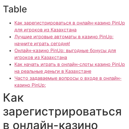
Table
Как зарегистрироваться в онлайн-казино PinUp
для игроков из Казахстана
Лучшие игровые автоматы в казино PinUp:
начните играть сегодня!
Онлайн-казино PinUp: выгодные бонусы для
игроков из Казахстана
Как начать играть в онлайн-слоты казино PinUp
на реальные деньги в Казахстане
Часто задаваемые вопросы о входе в онлайн-
казино PinUp:
Как
зарегистрироваться
в онлайн-казино