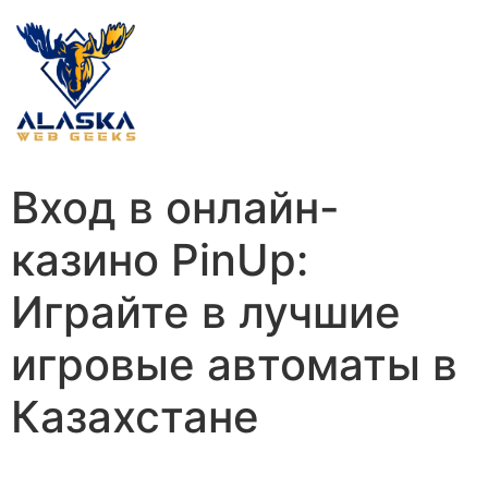
Вход в онлайн-
казино PinUp:
Играйте в лучшие
игровые автоматы в
Казахстане