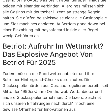
beiden mit einander verbinden. Allerdings müssen sich
alle Casinos mit deutscher Lizenz an strenge Regeln
halten. Sie dürfen beispielsweise nicht alle Casinospiele
und Slot machines anbieten. Außerdem gone down bei
einer Einzahlung mit paysafecard inside aller Regel
wenig Gebühren an.
Betriot: Aufruhr Im Wettmarkt?
Das Explosive Angebot Von
Betriot Für 2025
Zudem müssen die Sportwettenanbieter und ihre
Betreiber Hintergrund-Checks durchlaufen. Die
Glücksspielbehörden aus Curacao regulieren bereits seit
Mitte der 1990er-Jahre On the web Wettanbieter und
andere Glücksspielunternehmen. Die Lizenz zeichnet
sich unseren Erfahrungen nach durch” “noch eine
gewisse Offenheit für Innovationen aus.