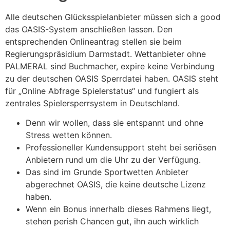
Alle deutschen Glücksspielanbieter müssen sich a good
das OASIS-System anschließen lassen. Den
entsprechenden Onlineantrag stellen sie beim
Regierungspräsidium Darmstadt. Wettanbieter ohne
PALMERAL sind Buchmacher, expire keine Verbindung
zu der deutschen OASIS Sperrdatei haben. OASIS steht
für „Online Abfrage Spielerstatus“ und fungiert als
zentrales Spielersperrsystem in Deutschland.
Denn wir wollen, dass sie entspannt und ohne
Stress wetten können.
Professioneller Kundensupport steht bei seriösen
Anbietern rund um die Uhr zu der Verfügung.
Das sind im Grunde Sportwetten Anbieter
abgerechnet OASIS, die keine deutsche Lizenz
haben.
Wenn ein Bonus innerhalb dieses Rahmens liegt,
stehen perish Chancen gut, ihn auch wirklich