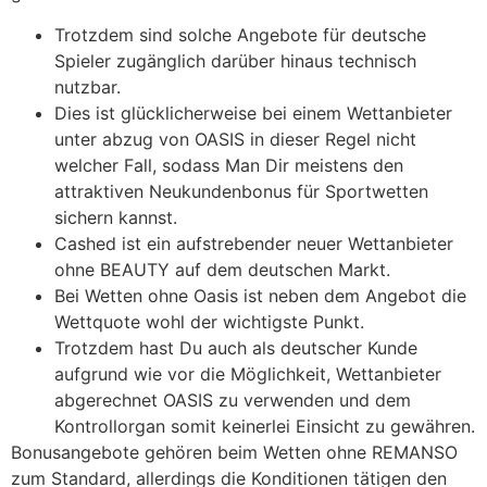
Trotzdem sind solche Angebote für deutsche
Spieler zugänglich darüber hinaus technisch
nutzbar.
Dies ist glücklicherweise bei einem Wettanbieter
unter abzug von OASIS in dieser Regel nicht
welcher Fall, sodass Man Dir meistens den
attraktiven Neukundenbonus für Sportwetten
sichern kannst.
Cashed ist ein aufstrebender neuer Wettanbieter
ohne BEAUTY auf dem deutschen Markt.
Bei Wetten ohne Oasis ist neben dem Angebot die
Wettquote wohl der wichtigste Punkt.
Trotzdem hast Du auch als deutscher Kunde
aufgrund wie vor die Möglichkeit, Wettanbieter
abgerechnet OASIS zu verwenden und dem
Kontrollorgan somit keinerlei Einsicht zu gewähren.
Bonusangebote gehören beim Wetten ohne REMANSO
zum Standard, allerdings die Konditionen tätigen den