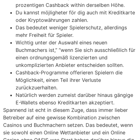
prozentigen Cashback within derselben Höhe.
Du kannst möjligheter för dig auch mit Kreditkarte
oder Kryptowährungen zahlen.
Das bedeutet weniger Spielerschutz, allerdings
mehr Freiheit für Spieler.
Wichtig unter der Auswahl eines neuen
Buchmachers ist,” “wenn Sie sich ausschließlich für
einen ordnungsgemäß lizenzierten und
unkomplizierten Anbieter entscheiden sollten.
Cashback-Programme offerieren Spielern die
Möglichkeit, einen Teil ihrer Verluste
zurückzuerhalten.
Natürlich werden zumeist darüber hinaus gängige
E-Wallets ebenso Kreditkarten akzeptiert.
Spannend ist echt in diesem Zuge, dass immer lieber
Betreiber auf eine gewisse Kombination zwischen
Casinos und Buchmachern setzen. Das bedeutet, wenn
sie sowohl einen Online Wettanbieter und ein Online
Casino ohne OASIS was Start haben darüber hinaus die