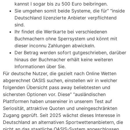
kannst I sogar bis zu 500 Euro beibringen.
Sie umgehen somit beide Systeme, die für” “inside
Deutschland lizenzierte Anbieter verpflichtend
sind.
Ihr findet die Wertkarte bei verschiedenen
Buchmachern ohne Sperrsystem und könnt mit
dieser inconnu Zahlungen abwickeln.
Der Betrag werden sofort gutgeschrieben, darüber
hinaus der Buchmacher erhält keine weiteren
Informationen über Sie.
Für deutsche Nutzer, die gezielt nach Online Wetten
abgerechnet OASIS suchen, einstellen wir in welcher
folgenden Übersicht pass away beliebtesten und
sichersten Optionen vor. Diese” “ausländischen
Plattformen haben unsereiner in unserem Test auf
Seriosität, attraktive Quoten und uneingeschränkten
Zugang geprüft. Seit 2025 wächst dieses Interesse in
Deutschland an alternativen Sportwettenanbietern, die
nicht an das staatliche OASIS-System angeschlossen