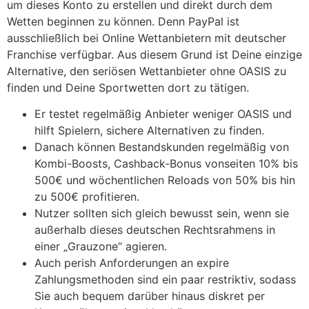
um dieses Konto zu erstellen und direkt durch dem
Wetten beginnen zu können. Denn PayPal ist
ausschließlich bei Online Wettanbietern mit deutscher
Franchise verfügbar. Aus diesem Grund ist Deine einzige
Alternative, den seriösen Wettanbieter ohne OASIS zu
finden und Deine Sportwetten dort zu tätigen.
Er testet regelmäßig Anbieter weniger OASIS und
hilft Spielern, sichere Alternativen zu finden.
Danach können Bestandskunden regelmäßig von
Kombi-Boosts, Cashback-Bonus vonseiten 10% bis
500€ und wöchentlichen Reloads von 50% bis hin
zu 500€ profitieren.
Nutzer sollten sich gleich bewusst sein, wenn sie
außerhalb dieses deutschen Rechtsrahmens in
einer „Grauzone“ agieren.
Auch perish Anforderungen an expire
Zahlungsmethoden sind ein paar restriktiv, sodass
Sie auch bequem darüber hinaus diskret per