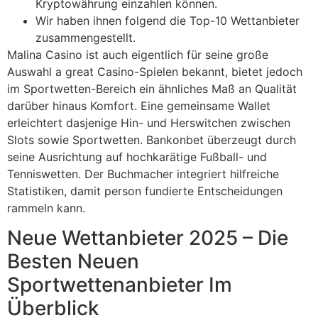
Kryptowährung einzahlen können.
Wir haben ihnen folgend die Top-10 Wettanbieter
zusammengestellt.
Malina Casino ist auch eigentlich für seine große
Auswahl a great Casino-Spielen bekannt, bietet jedoch
im Sportwetten-Bereich ein ähnliches Maß an Qualität
darüber hinaus Komfort. Eine gemeinsame Wallet
erleichtert dasjenige Hin- und Herswitchen zwischen
Slots sowie Sportwetten. Bankonbet überzeugt durch
seine Ausrichtung auf hochkarätige Fußball- und
Tenniswetten. Der Buchmacher integriert hilfreiche
Statistiken, damit person fundierte Entscheidungen
rammeln kann.
Neue Wettanbieter 2025 – Die
Besten Neuen
Sportwettenanbieter Im
Überblick