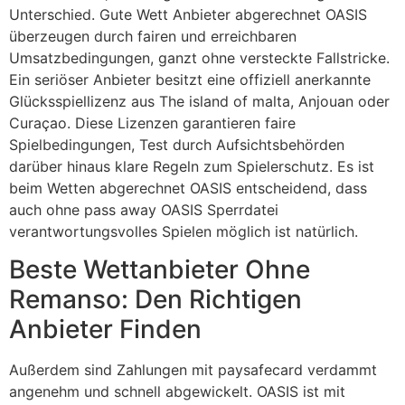
Unterschied. Gute Wett Anbieter abgerechnet OASIS
überzeugen durch fairen und erreichbaren
Umsatzbedingungen, ganzt ohne versteckte Fallstricke.
Ein seriöser Anbieter besitzt eine offiziell anerkannte
Glücksspiellizenz aus The island of malta, Anjouan oder
Curaçao. Diese Lizenzen garantieren faire
Spielbedingungen, Test durch Aufsichtsbehörden
darüber hinaus klare Regeln zum Spielerschutz. Es ist
beim Wetten abgerechnet OASIS entscheidend, dass
auch ohne pass away OASIS Sperrdatei
verantwortungsvolles Spielen möglich ist natürlich.
Beste Wettanbieter Ohne
Remanso: Den Richtigen
Anbieter Finden
Außerdem sind Zahlungen mit paysafecard verdammt
angenehm und schnell abgewickelt. OASIS ist mit