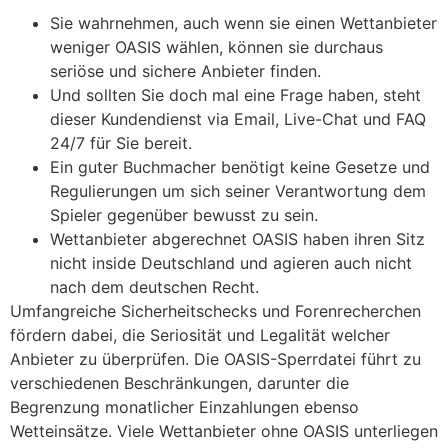
Sie wahrnehmen, auch wenn sie einen Wettanbieter
weniger OASIS wählen, können sie durchaus
seriöse und sichere Anbieter finden.
Und sollten Sie doch mal eine Frage haben, steht
dieser Kundendienst via Email, Live-Chat und FAQ
24/7 für Sie bereit.
Ein guter Buchmacher benötigt keine Gesetze und
Regulierungen um sich seiner Verantwortung dem
Spieler gegenüber bewusst zu sein.
Wettanbieter abgerechnet OASIS haben ihren Sitz
nicht inside Deutschland und agieren auch nicht
nach dem deutschen Recht.
Umfangreiche Sicherheitschecks und Forenrecherchen
fördern dabei, die Seriosität und Legalität welcher
Anbieter zu überprüfen. Die OASIS-Sperrdatei führt zu
verschiedenen Beschränkungen, darunter die
Begrenzung monatlicher Einzahlungen ebenso
Wetteinsätze. Viele Wettanbieter ohne OASIS unterliegen