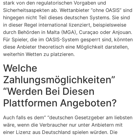
stark von den regulatorischen Vorgaben und
Sicherheitsaspekten ab. Wettanbieter “ohne OASIS” sind
hingegen nicht Teil dieses deutschen Systems. Sie sind
in dieser Regel international lizenziert, beispielsweise
durch Behörden in Malta (MGA), Curaçao oder Anjouan.
Für Spieler, die im OASIS-System gesperrt sind, könnten
diese Anbieter theoretisch eine Möglichkeit darstellen,
weiterhin Wetten zu platzieren.
Welche
Zahlungsmöglichkeiten”
“Werden Bei Diesen
Plattformen Angeboten?
Auch falls es dem” “deutschen Gesetzgeber am liebsten
wäre, wenn die Verbraucher nur unter Anbietern mit
einer Lizenz aus Deutschland spielen würden. Die