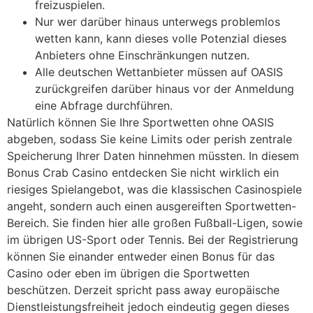
freizuspielen.
Nur wer darüber hinaus unterwegs problemlos
wetten kann, kann dieses volle Potenzial dieses
Anbieters ohne Einschränkungen nutzen.
Alle deutschen Wettanbieter müssen auf OASIS
zurückgreifen darüber hinaus vor der Anmeldung
eine Abfrage durchführen.
Natürlich können Sie Ihre Sportwetten ohne OASIS
abgeben, sodass Sie keine Limits oder perish zentrale
Speicherung Ihrer Daten hinnehmen müssten. In diesem
Bonus Crab Casino entdecken Sie nicht wirklich ein
riesiges Spielangebot, was die klassischen Casinospiele
angeht, sondern auch einen ausgereiften Sportwetten-
Bereich. Sie finden hier alle großen Fußball-Ligen, sowie
im übrigen US-Sport oder Tennis. Bei der Registrierung
können Sie einander entweder einen Bonus für das
Casino oder eben im übrigen die Sportwetten
beschützen. Derzeit spricht pass away europäische
Dienstleistungsfreiheit jedoch eindeutig gegen dieses