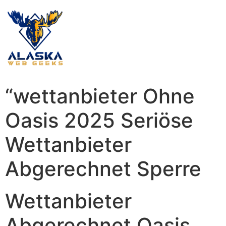
“wettanbieter Ohne
Oasis 2025 Seriöse
Wettanbieter
Abgerechnet Sperre
Wettanbieter
Abgerechnet Oasis