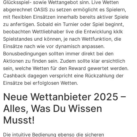
Glücksspiel- sowie Wettangebot sinn. Live Wetten
abgerechnet OASIS zu setzen ermöglicht es Spielern,
mit flexiblen Einsätzen innerhalb bereits aktiver Spiele
zu anfertigen. Sobald ein Turnier oder Spiel beginnt,
beobachten Wettliebhaber live die Entwicklung kklk
Spielstandes und können, je nach Wettfunktion, die
Einsätze nach wie vor dynamisch anpassen.
Bonusbedingungen sollten immer direkt bei den
Aktionen zu finden sein. Zudem sollte klar ersichtlich
sein, welche Wetten für den Reward gewertet werden.
Cashback dagegen verspricht eine Rückzahlung der
Einsätze bei erfolglosen Wetten.
Neue Wettanbieter 2025 –
Alles, Was Du Wissen
Musst!
Die intuitive Bedienung ebenso die sicheren