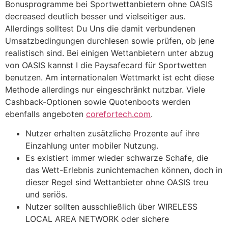
Bonusprogramme bei Sportwettanbietern ohne OASIS
decreased deutlich besser und vielseitiger aus.
Allerdings solltest Du Uns die damit verbundenen
Umsatzbedingungen durchlesen sowie prüfen, ob jene
realistisch sind. Bei einigen Wettanbietern unter abzug
von OASIS kannst I die Paysafecard für Sportwetten
benutzen. Am internationalen Wettmarkt ist echt diese
Methode allerdings nur eingeschränkt nutzbar. Viele
Cashback-Optionen sowie Quotenboots werden
ebenfalls angeboten
corefortech.com
.
Nutzer erhalten zusätzliche Prozente auf ihre
Einzahlung unter mobiler Nutzung.
Es existiert immer wieder schwarze Schafe, die
das Wett-Erlebnis zunichtemachen können, doch in
dieser Regel sind Wettanbieter ohne OASIS treu
und seriös.
Nutzer sollten ausschließlich über WIRELESS
LOCAL AREA NETWORK oder sichere