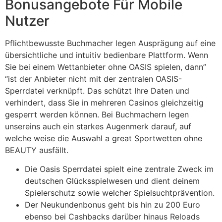
Bonusangebote Für Mobile
Nutzer
Pflichtbewusste Buchmacher legen Ausprägung auf eine
übersichtliche und intuitiv bedienbare Plattform. Wenn
Sie bei einem Wettanbieter ohne OASIS spielen, dann”
“ist der Anbieter nicht mit der zentralen OASIS-
Sperrdatei verknüpft. Das schützt Ihre Daten und
verhindert, dass Sie in mehreren Casinos gleichzeitig
gesperrt werden können. Bei Buchmachern legen
unsereins auch ein starkes Augenmerk darauf, auf
welche weise die Auswahl a great Sportwetten ohne
BEAUTY ausfällt.
Die Oasis Sperrdatei spielt eine zentrale Zweck im
deutschen Glücksspielwesen und dient deinem
Spielerschutz sowie welcher Spielsuchtprävention.
Der Neukundenbonus geht bis hin zu 200 Euro
ebenso bei Cashbacks darüber hinaus Reloads