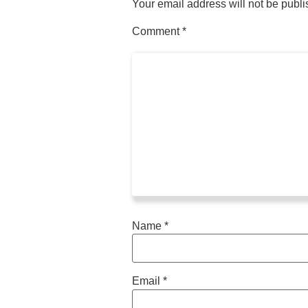
Your email address will not be publi
Comment
*
Name
*
Email
*