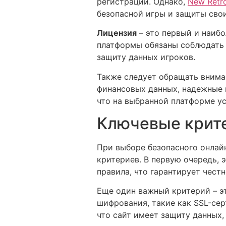
регистрации. Однако,
New Retr
безопасной игры и защиты свои
Лицензия
– это первый и наиб
платформы обязаны соблюдать с
защиту данных игроков.
Также следует обращать вним
финансовых данных, надежные 
что на выбранной платформе у
Ключевые крите
При выборе безопасного онлай
критериев. В первую очередь, 
правила, что гарантирует чест
Еще один важный критерий – 
шифрования, такие как SSL-се
что сайт имеет защиту данных,