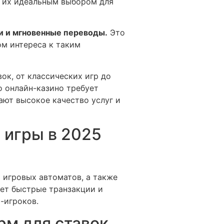
т их идеальным выбором для
и и мгновенные переводы.
Это
ом интереса к таким
ок, от классических игр до
о онлайн-казино требует
ают высокое качество услуг и
 игры в 2025
 игровых автоматов, а также
ет быстрые транзакции и
-игроков.
рм для ставок