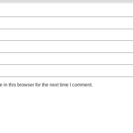
in this browser for the next time I comment.