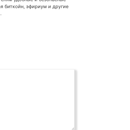
я биткойн, эфириум и другие
.