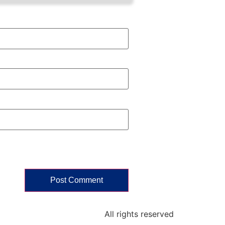
All rights reserved