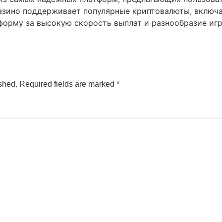
азино поддерживает популярные криптовалюты, включа
форму за высокую скорость выплат и разнообразие игр
shed.
Required fields are marked
*