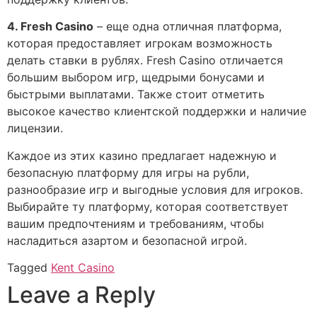
4. Fresh Casino
– еще одна отличная платформа,
которая предоставляет игрокам возможность
делать ставки в рублях. Fresh Casino отличается
большим выбором игр, щедрыми бонусами и
быстрыми выплатами. Также стоит отметить
высокое качество клиентской поддержки и наличие
лицензии.
Каждое из этих казино предлагает надежную и
безопасную платформу для игры на рубли,
разнообразие игр и выгодные условия для игроков.
Выбирайте ту платформу, которая соответствует
вашим предпочтениям и требованиям, чтобы
насладиться азартом и безопасной игрой.
Tagged
Kent Casino
Leave a Reply