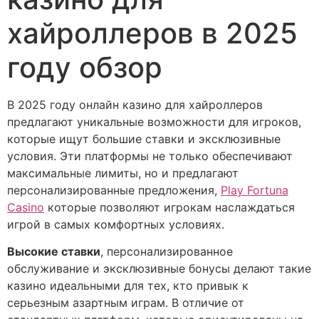
хайроллеров в 2025
году обзор
В 2025 году онлайн казино для хайроллеров
предлагают уникальные возможности для игроков,
которые ищут большие ставки и эксклюзивные
условия. Эти платформы не только обеспечивают
максимальные лимиты, но и предлагают
персонализированные предложения,
Play Fortuna
Casino
которые позволяют игрокам наслаждаться
игрой в самых комфортных условиях.
Высокие ставки
, персонализированное
обслуживание и эксклюзивные бонусы делают такие
казино идеальными для тех, кто привык к
серьезным азартным играм. В отличие от