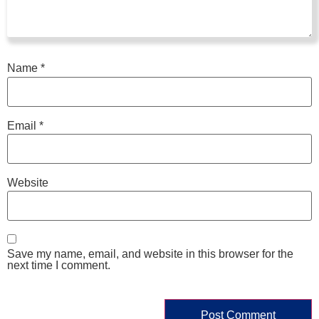
Name
*
Email
*
Website
Save my name, email, and website in this browser for the
next time I comment.