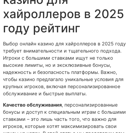
хайроллеров в 2025
году рейтинг
Выбор онлайн казино для хайроллеров в 2025 году
требует внимательности и тщательного подхода.
Игроки с большими ставками ищут не только
высокие лимиты, но и эксклюзивные бонусы,
надежность и безопасность платформы. Важно,
чтобы казино предлагало уникальные условия для
крупных игроков, включая персонализированное
обслуживание и быстрые выплаты.
Качество обслуживания
, персонализированные
бонусы и доступ к специальным играм с большими
ставками – это лишь часть того, что важно для
игроков, которые хотят максимизировать свои