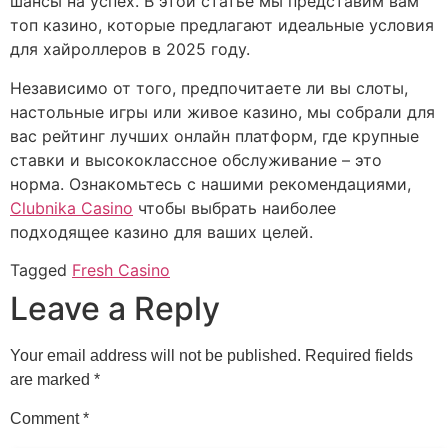
шансы на успех. В этой статье мы представим вам
топ казино, которые предлагают идеальные условия
для хайроллеров в 2025 году.
Независимо от того, предпочитаете ли вы слоты,
настольные игры или живое казино, мы собрали для
вас рейтинг лучших онлайн платформ, где крупные
ставки и высококлассное обслуживание – это
норма. Ознакомьтесь с нашими рекомендациями,
Clubnika Casino
чтобы выбрать наиболее
подходящее казино для ваших целей.
Tagged
Fresh Casino
Leave a Reply
Your email address will not be published.
Required fields
are marked
*
Comment
*