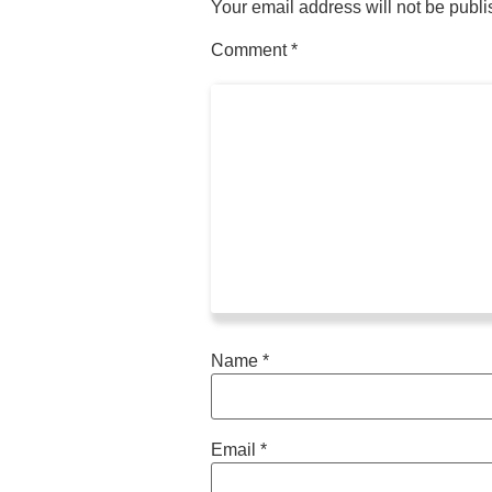
Your email address will not be publi
Comment
*
Name
*
Email
*