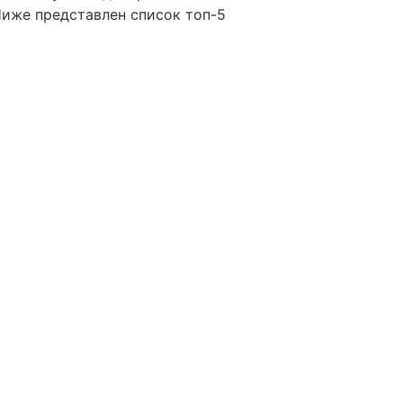
Ниже представлен список топ-5