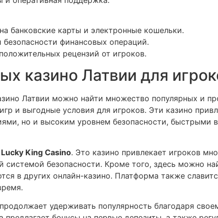
на банковские карты и электронные кошельки.
 безопасности финансовых операций.
положительных рецензий от игроков.
ых казино Латвии для игрок
казино Латвии можно найти множество популярных и п
гр и выгодные условия для игроков. Эти казино привл
ями, но и высоким уровнем безопасности, быстрыми 
я
Lucky King Casino
. Это казино привлекает игроков м
й системой безопасности. Кроме того, здесь можно на
ются в других онлайн-казино. Платформа также славит
время.
 продолжает удерживать популярность благодаря свое
 предлагает бонусы на первые депозиты, а также рег