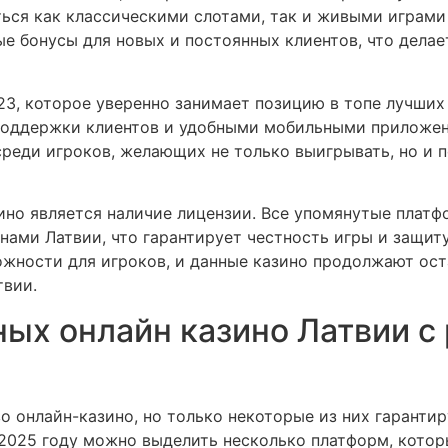
ься как классическими слотами, так и живыми играми
е бонусы для новых и постоянных клиентов, что делае
123, которое уверенно занимает позицию в топе лучших
поддержки клиентов и удобными мобильными приложен
среди игроков, желающих не только выигрывать, но и 
но является наличие лицензии. Все упомянутые платф
ами Латвии, что гарантирует честность игры и защиту
ожности для игроков, и данные казино продолжают о
твии.
ных онлайн казино Латвии 
о онлайн-казино, но только некоторые из них гаранти
 2025 году можно выделить несколько платформ, кото