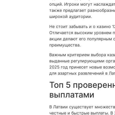
опций. Игроки могут наслаждат
также предлагает разнообразны
широкой аудитории.
Не стоит забывать и о казино 
Отличается высоким уровнем 
акции делают его популярным 
преимущества.
Важным критерием выбора кази
выданные регулирующими орган
2025 год принесет новые возм
для азартных развлечений в Ла
Топ 5 проверен
выплатами
В Латвии существует множеств
честные и быстрые выплаты. В