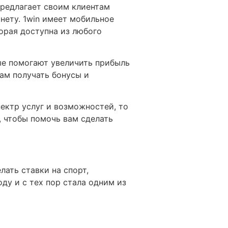
предлагает своим клиентам
рнету. 1win имеет мобильное
торая доступна из любого
ые помогают увеличить прибыль
там получать бонусы и
ектр услуг и возможностей, то
, чтобы помочь вам сделать
лать ставки на спорт,
ду и с тех пор стала одним из