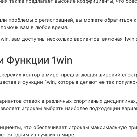
пания также предлагает высокие коэффициенты, что об
или проблемы с регистрацией, вы можете обратиться к
 помочь вам в любое время.
in, вам доступны несколько вариантов, включая 1win зер
 Функции 1win
мекерских контор в мире, предлагающая широкий спектр
ства и функции 1win, которые делают ее так популяр
вариантов ставок в различных спортивных дисциплинах,
позволяет игрокам выбрать наиболее подходящий вариа
фициенты, что обеспечивает игрокам максимальную пр
яется одним из лучших в мире.