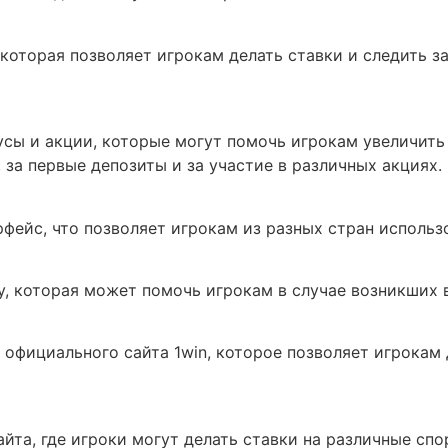
которая позволяет игрокам делать ставки и следить з
усы и акции, которые могут помочь игрокам увеличить
 за первые депозиты и за участие в различных акциях.
фейс, что позволяет игрокам из разных стран использо
у, которая может помочь игрокам в случае возникших 
о официального сайта 1win, которое позволяет игрокам 
сайта, где игроки могут делать ставки на различные сп