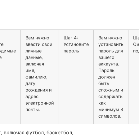
Вам нужно
Шаг 4:
Вам нужно
Ша
те
ввести свои
Установите
установить
Ож
одимые
личные
пароль
пароль для
по
е
данные,
вашего
включая
аккаунта.
имя,
Пароль
фамилию,
должен
дату
быть
рождения и
сложным и
адрес
содержать
электронной
как
почты.
минимум 8
символов.
, включая футбол, баскетбол,