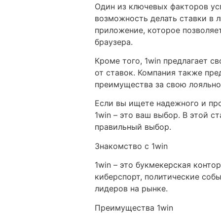
Один из ключевых факторов усп
возможность делать ставки в л
приложение, которое позволяет
браузера.
Кроме того, 1win предлагает с
от ставок. Компания также пре
преимущества за свою лояльно
Если вы ищете надежного и пр
1win – это ваш выбор. В этой 
правильный выбор.
Знакомство с 1win
1win – это букмекерская конто
киберспорт, политические собы
лидеров на рынке.
Преимущества 1win