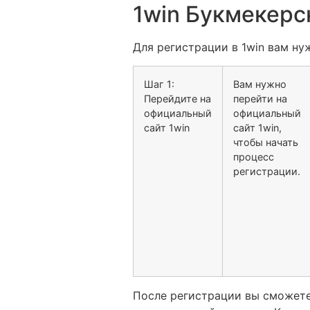
1win Букмекерс
Для регистрации в 1win вам ну
Шаг 1:
Вам нужно
Перейдите на
перейти на
официальный
официальный
сайт 1win
сайт 1win,
чтобы начать
процесс
регистрации.
После регистрации вы сможете 