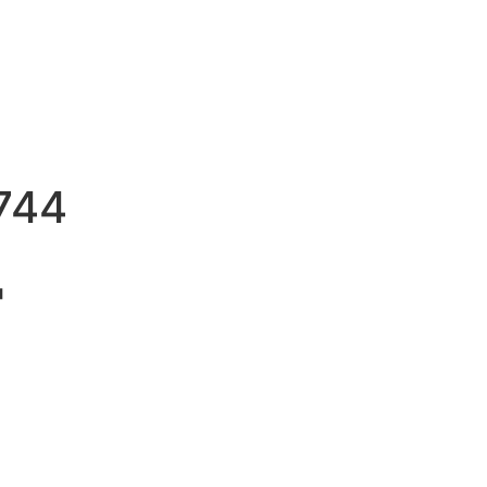
744
д