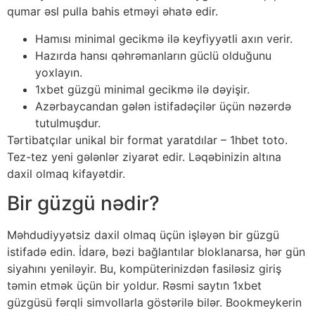
qumar əsl pulla bahis etməyi əhatə edir.
Hamısı minimal gecikmə ilə keyfiyyətli axın verir.
Hazırda hansı qəhrəmanların güclü olduğunu
yoxlayın.
1xbet güzgü minimal gecikmə ilə dəyişir.
Azərbaycandan gələn istifadəçilər üçün nəzərdə
tutulmuşdur.
Tərtibatçılar unikal bir format yaratdılar – 1hbet toto.
Tez-tez yeni gələnlər ziyarət edir. Ləqəbinizin altına
daxil olmaq kifayətdir.
Bir güzgü nədir?
Məhdudiyyətsiz daxil olmaq üçün işləyən bir güzgü
istifadə edin. İdarə, bəzi bağlantılar bloklanarsa, hər gün
siyahını yeniləyir. Bu, kompüterinizdən fasiləsiz giriş
təmin etmək üçün bir yoldur. Rəsmi saytın 1xbet
güzgüsü fərqli simvollarla göstərilə bilər. Bookmeykerin