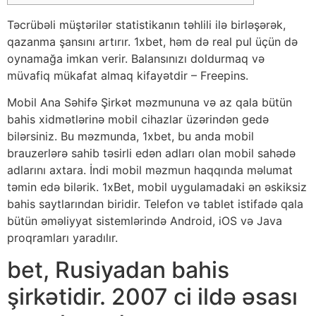
Təcrübəli müştərilər statistikanın təhlili ilə birləşərək,
qazanma şansını artırır. 1xbet, həm də real pul üçün də
oynamağa imkan verir. Balansınızı doldurmaq və
müvafiq mükafat almaq kifayətdir – Freepins.
Mobil Ana Səhifə Şirkət məzmununa və az qala bütün
bahis xidmətlərinə mobil cihazlar üzərindən gedə
bilərsiniz. Bu məzmunda, 1xbet, bu anda mobil
brauzerlərə sahib təsirli edən adları olan mobil sahədə
adlarını axtara. İndi mobil məzmun haqqında məlumat
təmin edə bilərik. 1xBet, mobil uygulamadaki ən əskiksiz
bahis saytlarından biridir. Telefon və tablet istifadə qala
bütün əməliyyat sistemlərində Android, iOS və Java
proqramları yaradılır.
bet, Rusiyadan bahis
şirkətidir. 2007 ci ildə əsası