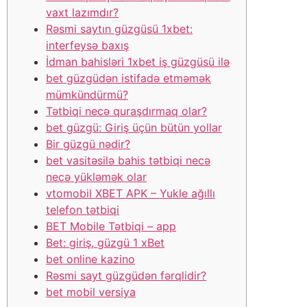
vaxt lazımdır?
Rəsmi saytın güzgüsü 1xbet:
interfeysə baxış
İdman bahisləri 1xbet iş güzgüsü ilə
bet güzgüdən istifadə etməmək
mümkündürmü?
Tətbiqi necə quraşdırmaq olar?
bet güzgü: Giriş üçün bütün yollar
Bir güzgü nədir?
bet vasitəsilə bahis tətbiqi necə
necə yükləmək olar
vtomobil XBET APK – Yukle ağıllı
telefon tətbiqi
BET Mobile Tətbiqi – app
Bet: giriş, güzgü 1 xBet
bet online kazino
Rəsmi sayt güzgüdən fərqlidir?
bet mobil versiya