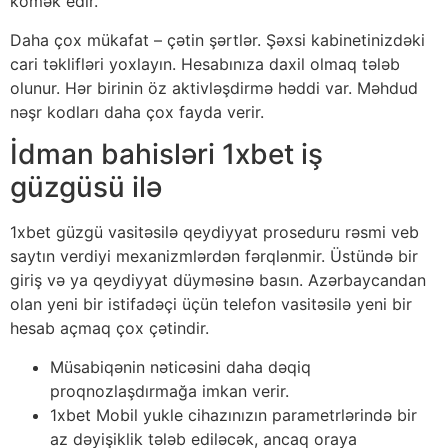
kömək edir.
Daha çox mükafat – çətin şərtlər. Şəxsi kabinetinizdəki
cari təklifləri yoxlayın. Hesabınıza daxil olmaq tələb
olunur. Hər birinin öz aktivləşdirmə həddi var. Məhdud
nəşr kodları daha çox fayda verir.
İdman bahisləri 1xbet iş
güzgüsü ilə
1xbet güzgü vasitəsilə qeydiyyat proseduru rəsmi veb
saytın verdiyi mexanizmlərdən fərqlənmir. Üstündə bir
giriş və ya qeydiyyat düyməsinə basın. Azərbaycandan
olan yeni bir istifadəçi üçün telefon vasitəsilə yeni bir
hesab açmaq çox çətindir.
Müsabiqənin nəticəsini daha dəqiq
proqnozlaşdırmağa imkan verir.
1xbet Mobil yukle cihazınızın parametrlərində bir
az dəyişiklik tələb ediləcək, ancaq oraya