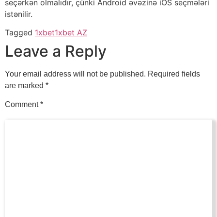
seçərkən olmalıdır, çünki Android əvəzinə iOS seçmələri
istənilir.
Tagged
1xbet
1xbet AZ
Leave a Reply
Your email address will not be published.
Required fields
are marked
*
Comment
*