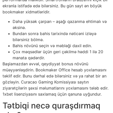
ekranla istifadə edə bilərsiniz. Bu gün sayt ən böyük
bookmaker xidmətləridir.
Daha yüksək çarpan – aşağı qazanma ehtimalı və
əksinə.
Bundan sonra bahis tarixində nəticəni izləyə
bilərsiniz bölmə.
Bahis növünü seçin və məbləği daxil edin.
Çox məqsədlər üçün geri çəkilmə həddi 1 ilə 20
manata qədərdir.
Başlamazdan əvvəl, qeydiyyat bonus növünü
müəyyənləşdirin. Bookmaker Office hesab yoxlamasını
təklif edir. Bunu dərhal edə bilərsiniz və ya rahat bir an
gözləyin. Curacao Gaming Komissiyası saytın
ziyarətçilərin şəxsi məlumatlarını yoxlamasını tələb edir.
1xbet lisenziyasını saxlamaq üçün qanuna uyğundur.
Tətbiqi necə quraşdırmaq