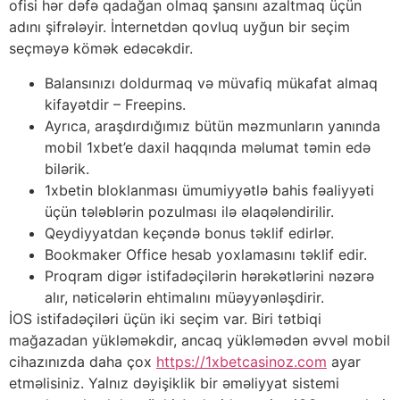
ofisi hər dəfə qadağan olmaq şansını azaltmaq üçün
adını şifrələyir. İnternetdən qovluq uyğun bir seçim
seçməyə kömək edəcəkdir.
Balansınızı doldurmaq və müvafiq mükafat almaq
kifayətdir – Freepins.
Ayrıca, araşdırdığımız bütün məzmunların yanında
mobil 1xbet’e daxil haqqında məlumat təmin edə
bilərik.
1xbetin bloklanması ümumiyyətlə bahis fəaliyyəti
üçün tələblərin pozulması ilə əlaqələndirilir.
Qeydiyyatdan keçəndə bonus təklif edirlər.
Bookmaker Office hesab yoxlamasını təklif edir.
Proqram digər istifadəçilərin hərəkətlərini nəzərə
alır, nəticələrin ehtimalını müəyyənləşdirir.
İOS istifadəçiləri üçün iki seçim var. Biri tətbiqi
mağazadan yükləməkdir, ancaq yükləmədən əvvəl mobil
cihazınızda daha çox
https://1xbetcasinoz.com
ayar
etməlisiniz. Yalnız dəyişiklik bir əməliyyat sistemi