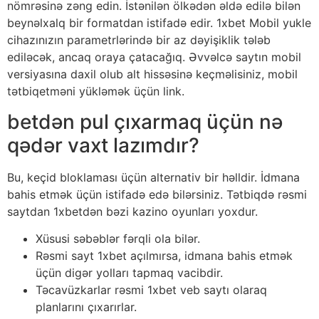
nömrəsinə zəng edin. İstənilən ölkədən əldə edilə bilən
beynəlxalq bir formatdan istifadə edir. 1xbet Mobil yukle
cihazınızın parametrlərində bir az dəyişiklik tələb
ediləcək, ancaq oraya çatacağıq. Əvvəlcə saytın mobil
versiyasına daxil olub alt hissəsinə keçməlisiniz, mobil
tətbiqetməni yükləmək üçün link.
betdən pul çıxarmaq üçün nə
qədər vaxt lazımdır?
Bu, keçid bloklaması üçün alternativ bir həlldir. İdmana
bahis etmək üçün istifadə edə bilərsiniz. Tətbiqdə rəsmi
saytdan 1xbetdən bəzi kazino oyunları yoxdur.
Xüsusi səbəblər fərqli ola bilər.
Rəsmi sayt 1xbet açılmırsa, idmana bahis etmək
üçün digər yolları tapmaq vacibdir.
Təcavüzkarlar rəsmi 1xbet veb saytı olaraq
planlarını çıxarırlar.