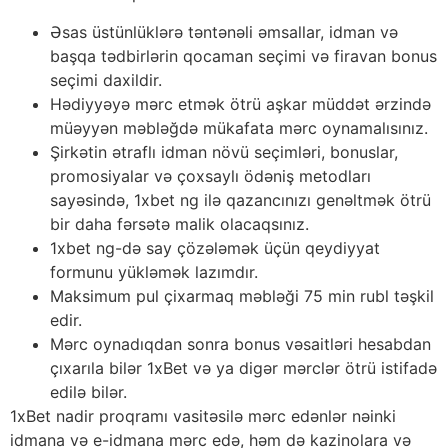
Əsas üstünlüklərə təntənəli əmsallar, idman və
başqa tədbirlərin qocaman seçimi və firavan bonus
seçimi daxildir.
Hədiyyəyə mərc etmək ötrü aşkar müddət ərzində
müəyyən məbləğdə mükafata mərc oynamalısınız.
Şirkətin ətraflı idman növü seçimləri, bonuslar,
promosiyalar və çoxsaylı ödəniş metodları
sayəsində, 1xbet ng ilə qazancınızı genəltmək ötrü
bir daha fərsətə malik olacaqsınız.
1xbet ng-də say çözələmək üçün qeydiyyat
formunu yükləmək lazımdır.
Maksimum pul çixarmaq məbləği 75 min rubl təşkil
edir.
Mərc oynadıqdan sonra bonus vəsaitləri hesabdan
çıxarıla bilər 1xBet və ya digər mərclər ötrü istifadə
edilə bilər.
1xBet nadir proqramı vasitəsilə mərc edənlər nəinki
idmana və e-idmana mərc edə, həm də kazinolara və