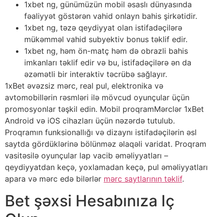
1xbet ng, günümüzün mobil əsaslı dünyasında
fəaliyyət göstərən vahid onlayn bahis şirkətidir.
1xbet ng, təzə qeydiyyat olan istifadəçilərə
mükəmməl vahid subyektiv bonus təklif edir.
1xbet ng, həm ön-matç həm də obrazli bahis
imkanları təklif edir və bu, istifadəçilərə ən da
əzəmətli bir interaktiv təcrübə sağlayır.
1xBet əvəzsiz mərc, real pul, elektronika və
avtomobillərin rəsmləri ilə mövcud oyunçular üçün
promosyonlar təşkil edin. Mobil proqramMərclər 1xBet
Android və iOS cihazları üçün nəzərdə tutulub.
Proqramın funksionallığı və dizaynı istifadəçilərin əsl
saytda gördüklərinə bölünməz əlaqəli varidat. Proqram
vasitəsilə oyunçular lap vacib əməliyyatları –
qeydiyyatdan keçə, yoxlamadan keçə, pul əməliyyatları
apara və mərc edə bilərlər
mərc saytlarının təklif
.
Bet şəxsi Hesabınıza Iç