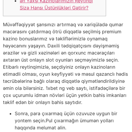
ən Yaxşı Kazinolarımızın Reytinqi
Sizə Hansı Üstünlükləri Gətirir?
Müvəffəqiyyət şansınızı artırmaq və xariqüladə qumar
macərasını çatdırmaq ötrü diqqətlə seçilmiş premium
kazino bonuslarımız və təkliflərimizlə oynamaq
həyəcanını yaşayın. Daxili tədqiqatçısını dəyişməmiş
ərazilər və gizli xəzinələri ən qorxunc macəraçıları
axtaran üst onlayn slot oyunları seçməyimizlə seçin.
Etibarlı reytinqimizlə, seçdiyiniz onlayn kazinoların
etimadli olması, oyun keyfiyyəti və məsul qazanclı hədis
təcrübələrinə bağlı olaraq diqqətlə qiymətləndirildiyinə
əmin ola bilərsiniz. 1xbet ng veb saytı, istifadəçilərə bir
çox uçurumlu idman növləri üçün yetkin bahis imkanları
təklif edən bir onlayn bahis saytıdır.
Sonra, para çıxarmaq üçün ozuvuze uygun bir
yontem seçin.Pul çıxarmağın ümumən yolları
haqqında melumat alin.