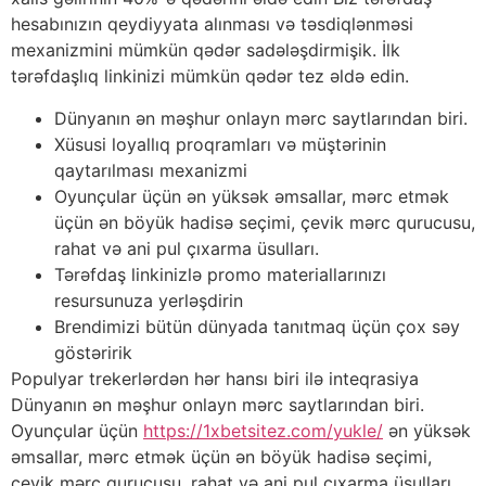
hesabınızın qeydiyyata alınması və təsdiqlənməsi
mexanizmini mümkün qədər sadələşdirmişik. İlk
tərəfdaşlıq linkinizi mümkün qədər tez əldə edin.
Dünyanın ən məşhur onlayn mərc saytlarından biri.
Xüsusi loyallıq proqramları və müştərinin
qaytarılması mexanizmi
Oyunçular üçün ən yüksək əmsallar, mərc etmək
üçün ən böyük hadisə seçimi, çevik mərc qurucusu,
rahat və ani pul çıxarma üsulları.
Tərəfdaş linkinizlə promo materiallarınızı
resursunuza yerləşdirin
Brendimizi bütün dünyada tanıtmaq üçün çox səy
göstəririk
Populyar trekerlərdən hər hansı biri ilə inteqrasiya
Dünyanın ən məşhur onlayn mərc saytlarından biri.
Oyunçular üçün
https://1xbetsitez.com/yukle/
ən yüksək
əmsallar, mərc etmək üçün ən böyük hadisə seçimi,
çevik mərc qurucusu, rahat və ani pul çıxarma üsulları.