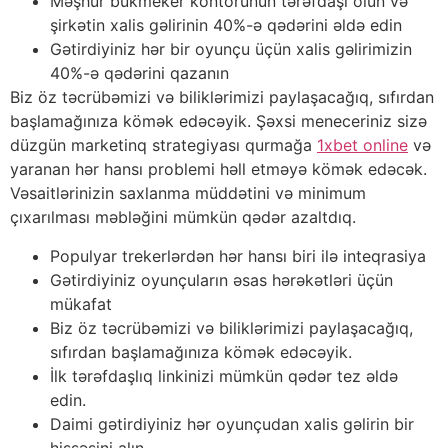
Məşhur bukmeker kontorunun tərəfdaşı olun və
şirkətin xalis gəlirinin 40%-ə qədərini əldə edin
Gətirdiyiniz hər bir oyunçu üçün xalis gəlirimizin
40%-ə qədərini qazanın
Biz öz təcrübəmizi və biliklərimizi paylaşacağıq, sıfırdan
başlamağınıza kömək edəcəyik. Şəxsi meneceriniz sizə
düzgün marketinq strategiyası qurmağa
1xbet online
və
yaranan hər hansı problemi həll etməyə kömək edəcək.
Vəsaitlərinizin saxlanma müddətini və minimum
çıxarılması məbləğini mümkün qədər azaltdıq.
Populyar trekerlərdən hər hansı biri ilə inteqrasiya
Gətirdiyiniz oyunçuların əsas hərəkətləri üçün
mükafat
Biz öz təcrübəmizi və biliklərimizi paylaşacağıq,
sıfırdan başlamağınıza kömək edəcəyik.
İlk tərəfdaşlıq linkinizi mümkün qədər tez əldə
edin.
Daimi gətirdiyiniz hər oyunçudan xalis gəlirin bir
hissəsini alın