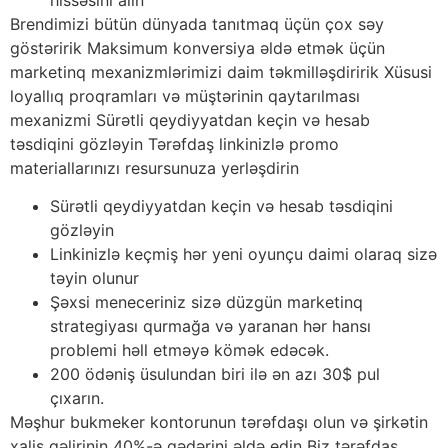
Brendimizi bütün dünyada tanıtmaq üçün çox səy
göstəririk Maksimum konversiya əldə etmək üçün
marketinq mexanizmlərimizi daim təkmilləşdiririk Xüsusi
loyallıq proqramları və müştərinin qaytarılması
mexanizmi Sürətli qeydiyyatdan keçin və hesab
təsdiqini gözləyin Tərəfdaş linkinizlə promo
materiallarınızı resursunuza yerləşdirin
Sürətli qeydiyyatdan keçin və hesab təsdiqini
gözləyin
Linkinizlə keçmiş hər yeni oyunçu daimi olaraq sizə
təyin olunur
Şəxsi meneceriniz sizə düzgün marketinq
strategiyası qurmağa və yaranan hər hansı
problemi həll etməyə kömək edəcək.
200 ödəniş üsulundan biri ilə ən azı 30$ pul
çıxarın.
Məşhur bukmeker kontorunun tərəfdaşı olun və şirkətin
xalis gəlirinin 40%-ə qədərini əldə edin Biz tərəfdaş