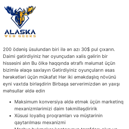
200 ödəniş üsulundan biri ilə ən azı 30$ pul çıxarın.
Daimi gətirdiyiniz hər oyunçudan xalis gəlirin bir
hissəsini alın Bu ölkə haqqında ətraflı məlumat üçün
bizimlə əlaqə saxlayın Gətirdiyiniz oyunçuların əsas
hərəkətləri üçün mükafat Hər iki əməkdaşlıq növünü
eyni vaxtda birləşdirin Birbaşa serverimizdən ən yaxşı
məhsullar əldə edin
Maksimum konversiya əldə etmək üçün marketinq
mexanizmlərimizi daim təkmilləşdiririk
Xüsusi loyallıq proqramları və müştərinin
qaytarılması mexanizmi