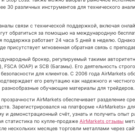
лее 30 различных инструментов для технического анали
каналы связи с технической поддержкой, включая онлайн
огут обратиться за помощью на международную беспла
я поддержка работает 24 часа 5 дней в неделю. Однако
де присутствует мгновенная обратная связь с препода
ждународный брокер, регулируемый такими авторитет
), FSCA (ЮАР) и SCB (Багамы). Его деятельность строг
безопасности для клиентов. С 2006 года AirMarkets о
подтверждает его репутацию как надежного и честного 
ет разнообразные обучающие материалы для трейдеров.
прозрачности AirMarkets обеспечивает разделение сре
ств. Зарегистрировался на платформе «AirMarkets» для
 и демонстрационный счёт, узнать и получить опыт ра
ая статистика по купле-продаже
AirMarkets отзывы
мета
сле нескольких месяцев торговли металлами через са