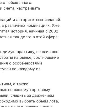
е от обещанного.
и счета, настраивать
изаций и авторитетных изданий.
д в различных номинациях. Уже
гатая история, начиная с 2002
аться так долго в этой сфере,
одимую практику, не слив все
 работы на рынке, соотношение
ения с особенностями
тупен по каждому из
ытиям, а также
ных по вашему торговому
были, следить за движением
еобходимо выбрать объем лота,
е по цене и указать цену в