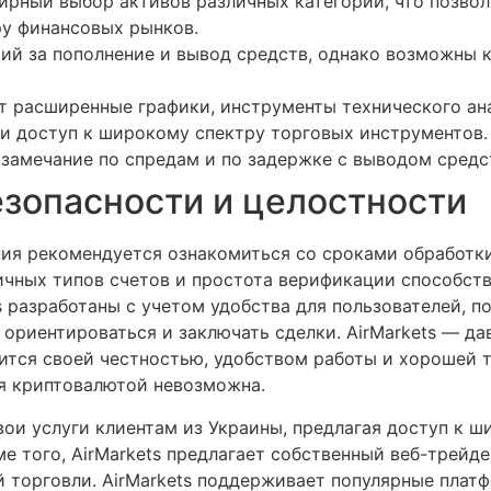
ширный выбор активов различных категорий, что позво
ру финансовых рынков.
ий за пополнение и вывод средств, однако возможны 
т расширенные графики, инструменты технического ан
и доступ к широкому спектру торговых инструментов.
 замечание по спредам и по задержке с выводом средс
зопасности и целостности
ия рекомендуется ознакомиться со сроками обработки
ичных типов счетов и простота верификации способст
 разработаны с учетом удобства для пользователей, по
ориентироваться и заключать сделки. AirMarkets — да
ится своей честностью, удобством работы и хорошей 
ля криптовалютой невозможна.
свои услуги клиентам из Украины, предлагая доступ к 
е того, AirMarkets предлагает собственный веб-трейд
й торговли. AirMarkets поддерживает популярные плат