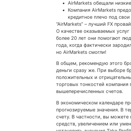
AirMarkets обещали низки
Компания AirMarkets пред
кредитное плечо под свои
“AirMarkets” – лучший FX пров
О качестве оказываемых услуг 
более 20 лет они помогают люд
года, когда фактически зароди
но AirMarkets смогли!
В общем, рекомендую этого бр
деньги сразу же. При выборе б
положительных и отрицательны
торговых тонкостей компания 
вышеперечисленных счетов.
В экономическом календаре пр
прогнозируемые значения. В т
счету. В частности, вы можете
средств, увеличением или умен
установить значения Take Profi