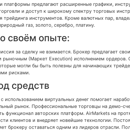
ти платформы предлагают расширенные графики, инстру
орговли и доступ к широкому спектру торговых инстру
я трейдинга инструментов. Кроме валютных пар, владе
природный газ, золото, серебро, платину.
 о своём опыте:
иссия за сделку не взимается. Брокер предлагает сво
) и рыночным (Маркет Execution) исполнением ордеров. 
которые могли бы быть полезны для начинающих трейде
ыми рисками.
од средств
 с использованием виртуальных денег помогает нарабо
альный рынок. Профессиональные торговцы на демо-сче
ть функционал авторских платформ. AirMarkets на про
ости клиентов и внедряет новейшие технологии. Посто
яет брокеру оставаться одним из лидеров отрасли. По