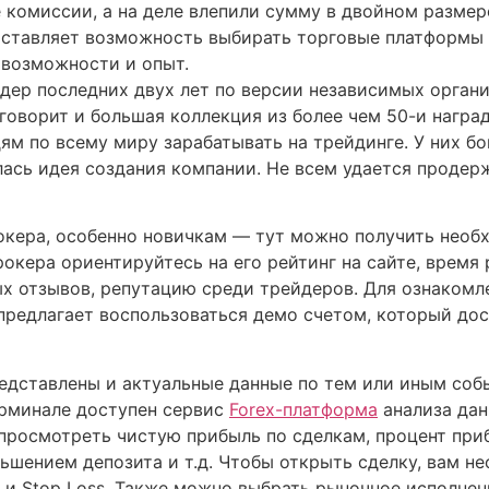
е комиссии, а на деле влепили сумму в двойном размер
оставляет возможность выбирать торговые платформы 
 возможности и опыт.
айдер последних двух лет по версии независимых орган
говорит и большая коллекция из более чем 50-и награ
ям по всему миру зарабатывать на трейдинге. У них бо
лась идея создания компании. Не всем удается продерж
окера, особенно новичкам — тут можно получить необх
рокера ориентируйтесь на его рейтинг на сайте, время
х отзывов, репутацию среди трейдеров. Для ознакомл
предлагает воспользоваться демо счетом, который дос
едставлены и актуальные данные по тем или иным соб
ерминале доступен сервис
Forex-платформа
анализа дан
 просмотреть чистую прибыль по сделкам, процент при
ьшением депозита и т.д. Чтобы открыть сделку, вам н
t и Stop Loss. Также можно выбрать рыночное исполнени