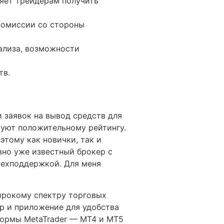
ляет трейдерам получить
комиссии со стороны
ализа, возможности
тв.
 заявок на вывод средств для
вуют положительному рейтингу.
этому как новички, так и
вно уже известный брокер с
техподдержкой. Для меня
широкому спектру торговых
ер и приложение для удобства
формы MetaTrader — MT4 и MT5