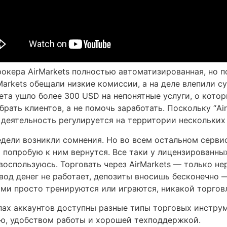
окера AirMarkets полностью автоматизированная, но 
Markets обещали низкие комиссии, а на деле влепили с
чета ушло более 300 USD на непонятные услуги, о котор
брать клиентов, а не помочь заработать. Поскольку “Ai
деятельность регулируется на территории нескольких 
недели возникли сомнения. Но во всем остальном серви
попробую к ним вернутся. Все таки у лицензированных
воспользуюсь. Торговать через AirMarkets — только не
вод денег не работает, депозиты вносишь бесконечно —
ами просто тренируются или играются, никакой торгов
ипах аккаунтов доступны разные типы торговых инструм
ю, удобством работы и хорошей техподдержкой.