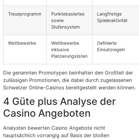
Treueprogramm
Punktebasiertes
Langfristige
sowie
Spieleraktivität
Stufensystem
Wettbewerbe
Wettbewerbe
Definierte
inklusive
Einsatzregeln
Platzierungslisten
Die genannten Promotypen beinhalten den Großteil der
zulässigen Promotionen, die dabei durch zugelassenen
Schweizer Online-Casinos bereitgestellt werden können.
4 Güte plus Analyse der
Casino Angeboten
Analysten bewerten Casino Angebote nicht
hauptsächlich vorrangig auf Basis der bloßen