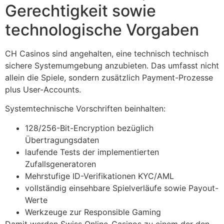
Gerechtigkeit sowie
technologische Vorgaben
CH Casinos sind angehalten, eine technisch technisch
sichere Systemumgebung anzubieten. Das umfasst nicht
allein die Spiele, sondern zusätzlich Payment-Prozesse
plus User-Accounts.
Systemtechnische Vorschriften beinhalten:
128/256-Bit-Encryption bezüglich
Übertragungsdaten
laufende Tests der implementierten
Zufallsgeneratoren
Mehrstufige ID-Verifikationen KYC/AML
vollständig einsehbare Spielverläufe sowie Payout-
Werte
Werkzeuge zur Responsible Gaming
Damit werden Swiss Online-Casinos zu einem der den