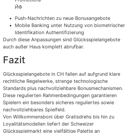
ЙФ
Push-Nachrichten zu neue Bonusangebote
Mobile Banking unter Nutzung von biometrischer
Identifikation Authentifizierung
Durch diese Anpassungen sind Glücksspielangebote
auch außer Haus komplett abrufbar.
Fazit
Glücksspielangebote in CH fallen auf aufgrund klare
rechtliche Regelwerke, strenge technologische
Standards plus nachvollziehbare Bonusmechanismen.
Diese regulierten Rahmenbedingungen garantieren
Spielern ein besonders sicheres reguliertes sowie
nachvollziehbares Spielfeld.
Von Willkommensboni über Gratisdrehs bis hin zu
Loyalitätsmodellen liefert der Schweizer
Glücksspielmarkt eine vielfältige Palette an