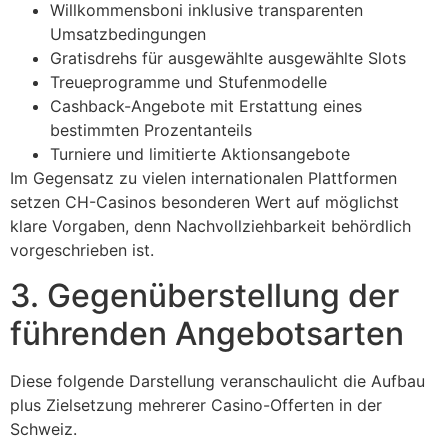
Willkommensboni inklusive transparenten
Umsatzbedingungen
Gratisdrehs für ausgewählte ausgewählte Slots
Treueprogramme und Stufenmodelle
Cashback-Angebote mit Erstattung eines
bestimmten Prozentanteils
Turniere und limitierte Aktionsangebote
Im Gegensatz zu vielen internationalen Plattformen
setzen CH-Casinos besonderen Wert auf möglichst
klare Vorgaben, denn Nachvollziehbarkeit behördlich
vorgeschrieben ist.
3. Gegenüberstellung der
führenden Angebotsarten
Diese folgende Darstellung veranschaulicht die Aufbau
plus Zielsetzung mehrerer Casino-Offerten in der
Schweiz.