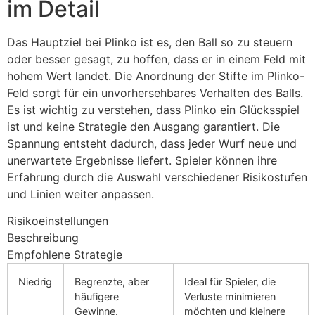
im Detail
Das Hauptziel bei Plinko ist es, den Ball so zu steuern
oder besser gesagt, zu hoffen, dass er in einem Feld mit
hohem Wert landet. Die Anordnung der Stifte im Plinko-
Feld sorgt für ein unvorhersehbares Verhalten des Balls.
Es ist wichtig zu verstehen, dass Plinko ein Glücksspiel
ist und keine Strategie den Ausgang garantiert. Die
Spannung entsteht dadurch, dass jeder Wurf neue und
unerwartete Ergebnisse liefert. Spieler können ihre
Erfahrung durch die Auswahl verschiedener Risikostufen
und Linien weiter anpassen.
Risikoeinstellungen
Beschreibung
Empfohlene Strategie
Niedrig
Begrenzte, aber
Ideal für Spieler, die
häufigere
Verluste minimieren
Gewinne.
möchten und kleinere