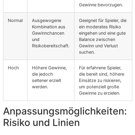
Gewinne bevorzugen.
Normal
Ausgewogene
Geeignet für Spieler, die
Kombination aus
ein moderates Risiko
Gewinnchancen
eingehen und eine gute
und
Balance zwischen
Risikobereitschaft.
Gewinn und Verlust
suchen.
Hoch
Höhere Gewinne,
Für erfahrene Spieler,
die jedoch
die bereit sind, höhere
seltener erzielt
Einsätze zu riskieren,
werden.
um potenziell große
Gewinne zu erzielen.
Anpassungsmöglichkeiten:
Risiko und Linien