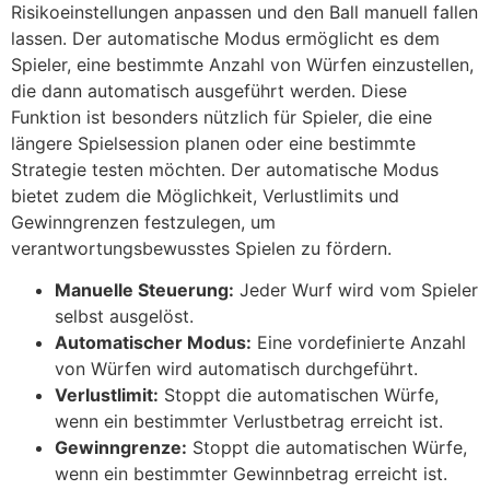
Risikoeinstellungen anpassen und den Ball manuell fallen
lassen. Der automatische Modus ermöglicht es dem
Spieler, eine bestimmte Anzahl von Würfen einzustellen,
die dann automatisch ausgeführt werden. Diese
Funktion ist besonders nützlich für Spieler, die eine
längere Spielsession planen oder eine bestimmte
Strategie testen möchten. Der automatische Modus
bietet zudem die Möglichkeit, Verlustlimits und
Gewinngrenzen festzulegen, um
verantwortungsbewusstes Spielen zu fördern.
Manuelle Steuerung:
Jeder Wurf wird vom Spieler
selbst ausgelöst.
Automatischer Modus:
Eine vordefinierte Anzahl
von Würfen wird automatisch durchgeführt.
Verlustlimit:
Stoppt die automatischen Würfe,
wenn ein bestimmter Verlustbetrag erreicht ist.
Gewinngrenze:
Stoppt die automatischen Würfe,
wenn ein bestimmter Gewinnbetrag erreicht ist.