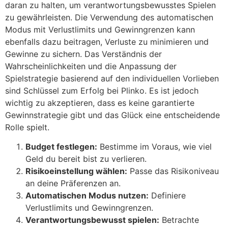
daran zu halten, um verantwortungsbewusstes Spielen
zu gewährleisten. Die Verwendung des automatischen
Modus mit Verlustlimits und Gewinngrenzen kann
ebenfalls dazu beitragen, Verluste zu minimieren und
Gewinne zu sichern. Das Verständnis der
Wahrscheinlichkeiten und die Anpassung der
Spielstrategie basierend auf den individuellen Vorlieben
sind Schlüssel zum Erfolg bei Plinko. Es ist jedoch
wichtig zu akzeptieren, dass es keine garantierte
Gewinnstrategie gibt und das Glück eine entscheidende
Rolle spielt.
Budget festlegen:
Bestimme im Voraus, wie viel
Geld du bereit bist zu verlieren.
Risikoeinstellung wählen:
Passe das Risikoniveau
an deine Präferenzen an.
Automatischen Modus nutzen:
Definiere
Verlustlimits und Gewinngrenzen.
Verantwortungsbewusst spielen:
Betrachte