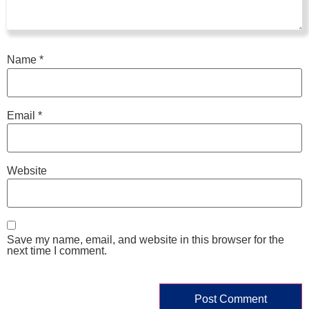
Name
*
Email
*
Website
Save my name, email, and website in this browser for the
next time I comment.