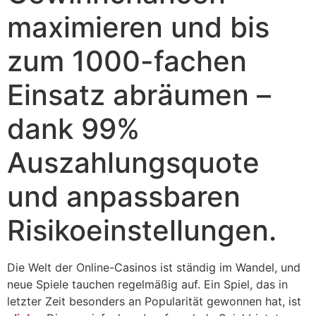
maximieren und bis
zum 1000-fachen
Einsatz abräumen –
dank 99%
Auszahlungsquote
und anpassbaren
Risikoeinstellungen.
Die Welt der Online-Casinos ist ständig im Wandel, und
neue Spiele tauchen regelmäßig auf. Ein Spiel, das in
letzter Zeit besonders an Popularität gewonnen hat, ist