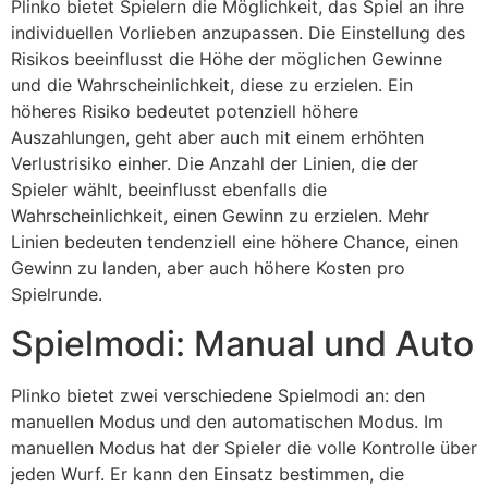
Plinko bietet Spielern die Möglichkeit, das Spiel an ihre
individuellen Vorlieben anzupassen. Die Einstellung des
Risikos beeinflusst die Höhe der möglichen Gewinne
und die Wahrscheinlichkeit, diese zu erzielen. Ein
höheres Risiko bedeutet potenziell höhere
Auszahlungen, geht aber auch mit einem erhöhten
Verlustrisiko einher. Die Anzahl der Linien, die der
Spieler wählt, beeinflusst ebenfalls die
Wahrscheinlichkeit, einen Gewinn zu erzielen. Mehr
Linien bedeuten tendenziell eine höhere Chance, einen
Gewinn zu landen, aber auch höhere Kosten pro
Spielrunde.
Spielmodi: Manual und Auto
Plinko bietet zwei verschiedene Spielmodi an: den
manuellen Modus und den automatischen Modus. Im
manuellen Modus hat der Spieler die volle Kontrolle über
jeden Wurf. Er kann den Einsatz bestimmen, die