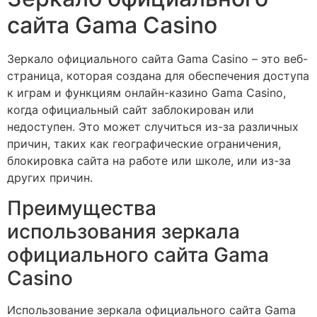
сайта Gama Casino
Зеркало официального сайта Gama Casino – это веб-
страница, которая создана для обеспечения доступа
к играм и функциям онлайн-казино Gama Casino,
когда официальный сайт заблокирован или
недоступен. Это может случиться из-за различных
причин, таких как географические ограничения,
блокировка сайта на работе или школе, или из-за
других причин.
Преимущества
использования зеркала
официального сайта Gama
Casino
Использование зеркала официального сайта Gama