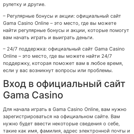
рулетку и другие.
– Регулярные бонусы и акции: официальный сайт
Gama Casino Online – это место, где вы можете
найти регулярные бонусы и акции, которые помогут
вам начать играть и выиграть деньги.
– 24/7 поддержка: официальный сайт Gama Casino
Online – это место, где вы можете найти 24/7
поддержку, которая поможет вам в любое время,
если у вас возникнут вопросы или проблемы.
Вход в официальный сайт
Gama Casino
Для начала играть в Gama Casino Online, вам нужно
зарегистрироваться на официальном сайте. Вам
нужно будет ввести некоторые сведения о себе,
такие как имя, фамилия, адрес электронной почты и