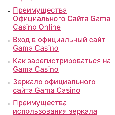
Преимущества
Официального Сайта Gama
Casino Online
Вход в официальный сайт
Gama Casino
Как зарегистрироваться на
Gama Casino
Зеркало официального
сайта Gama Casino
Преимущества
использования зеркала