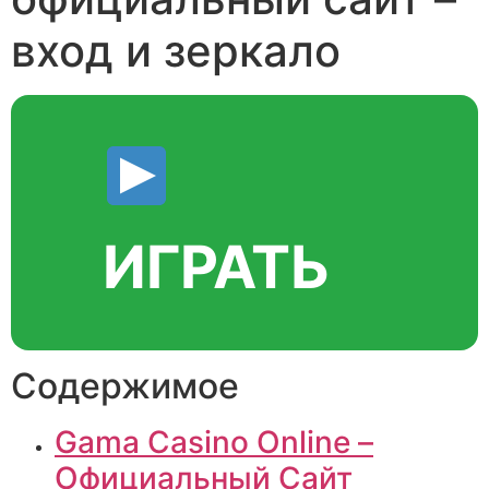
вход и зеркало
ИГРАТЬ
Содержимое
Gama Casino Online –
Официальный Сайт