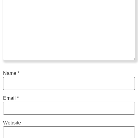
Name
*
Email
*
Website