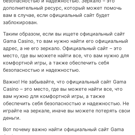
безопасностью и надежностью. Зеркало – это
дополнительный ресурс, который может помочь
вам в случае, если официальный сайт будет
заблокирован.
Таким образом, если вы ищете официальный сайт
Gama Casino, то вам нужно найти его официальный
адрес, а не его зеркало. Официальный сайт – это
место, где вы можете найти все, что вам нужно для
комфортной игры, а также обеспечить себя
безопасностью и надежностью.
Важно! Не забывайте, что официальный сайт Gama
Casino – это место, где вы можете найти все, что
вам нужно для комфортной игры, а также
обеспечить себя безопасностью и надежностью. Не
играйте на зеркале, иначе вы можете потерять свои
деньги.
Вот почему важно найти официальный сайт Gama