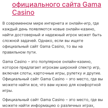
официального сайта Gama
Casino
В современном мире интернета и онлайн-игр, где
каждый день появляются новые онлайн-казино,
найти достоверный и надежный игрок может быть
сложной задачей. Однако, если вы ищете
официальный сайт Gama Casino, то вы на
правильном пути.
Gama Casino – это популярное онлайн-казино,
которое предлагает игрокам широкий спектр игр,
включая слоты, карточные игры, рулетку и другие.
Официальный сайт Gama Casino – это место, где вы
можете найти все, что вам нужно для комфортной
игры.
Официальный сайт Gama Casino – это место, где вы
можете найти информацию о различных играх,