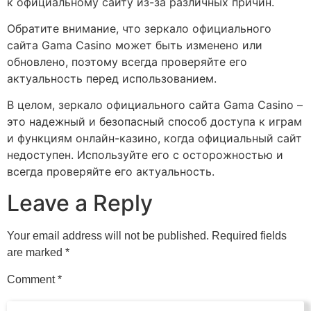
к официальному сайту из-за различных причин.
Обратите внимание, что зеркало официального
сайта Gama Casino может быть изменено или
обновлено, поэтому всегда проверяйте его
актуальность перед использованием.
В целом, зеркало официального сайта Gama Casino –
это надежный и безопасный способ доступа к играм
и функциям онлайн-казино, когда официальный сайт
недоступен. Используйте его с осторожностью и
всегда проверяйте его актуальность.
Leave a Reply
Your email address will not be published.
Required fields
are marked
*
Comment
*