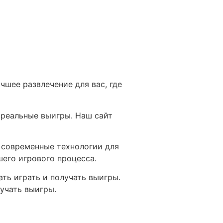
чшее развлечение для вас, где
ь реальные выигры. Наш сайт
 современные технологии для
его игрового процесса.
ть играть и получать выигры.
учать выигры.