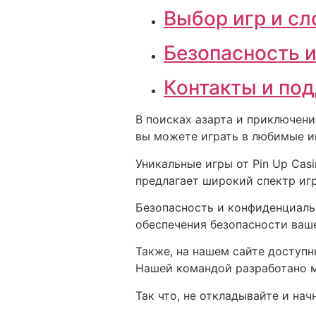
Выбор игр и сл
Безопасность 
Контакты и по
В поисках азарта и приключени
вы можете играть в любимые и
Уникальные игры от Pin Up Cas
предлагает широкий спектр игр
Безопасность и конфиденциаль
обеспечения безопасности ваш
Также, на нашем сайте доступн
Нашей командой разработано мн
Так что, не откладывайте и начн