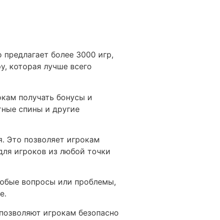
 предлагает более 3000 игр,
у, которая лучше всего
окам получать бонусы и
тные спины и другие
. Это позволяет игрокам
 для игроков из любой точки
любые вопросы или проблемы,
е.
 позволяют игрокам безопасно