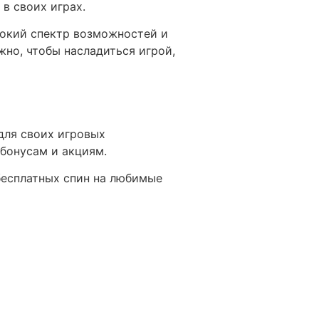
в своих играх.
рокий спектр возможностей и
жно, чтобы насладиться игрой,
 для своих игровых
 бонусам и акциям.
 бесплатных спин на любимые