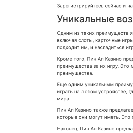
Зарегистрируйтесь сейчас и на
Уникальные воз
Одним из таких преимуществ яв
включая слоты, карточные игры
подходит им, и насладиться иг
Кроме того, Пин Ап Казино пре
преимущества за их игру. Это 
преимущества.
Еще одним уникальным преимущ
играть на любом устройстве, гд
мира.
Пин Ап Казино также предлага
которые они могут иметь. Это 
Наконец, Пин Ап Казино предла