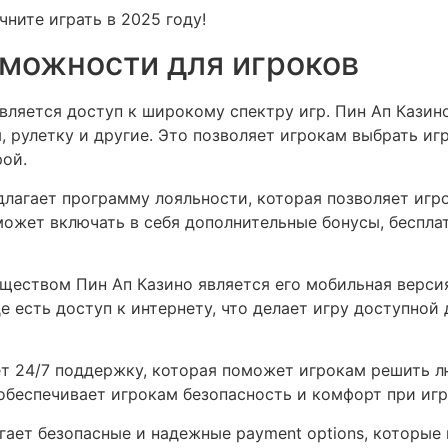
чните играть в 2025 году!
можности для игроков
ляется доступ к широкому спектру игр. Пин Ап Казино
, рулетку и другие. Это позволяет игрокам выбрать игр
рой.
длагает программу лояльности, которая позволяет игр
может включать в себя дополнительные бонусы, беспла
еством Пин Ап Казино является его мобильная версия
е есть доступ к интернету, что делает игру доступной
ет 24/7 поддержку, которая поможет игрокам решить 
обеспечивает игрокам безопасность и комфорт при игр
гает безопасные и надежные payment options, которые