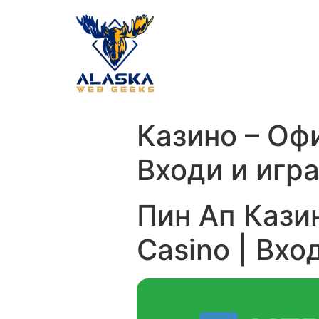
Казино – Оф
Входи и игр
Пин Ап Кази
Casino | Вхо