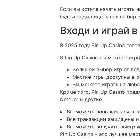
Если вы хотите начать играть 
будем рады видеть вас на борт
Входи и играй в
В 2025 году Pin Up Casino гот
В Pin Up Casino вы можете игра
Большой выбор игр от веду
Многие игры доступны в р
Вы можете играть на любо
Кроме того, Pin Up Casino предл
Neteller и другие.
Вы можете пополнить счет в
Все транзакции защищены и 
Вы можете получать выигрыш
Pin Up Casino – это лучшее ме