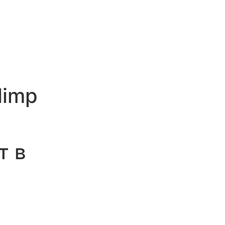
limp
т в