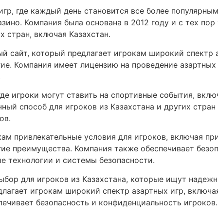
гр, где каждый день становится все более популярны
азино. Компания была основана в 2012 году и с тех пор
х стран, включая Казахстан.
й сайт, который предлагает игрокам широкий спектр а
гие. Компания имеет лицензию на проведение азартных 
.
где игроки могут ставить на спортивные события, вклю
чный способ для игроков из Казахстана и других стран
ов.
кам привлекательные условия для игроков, включая пр
ие преимущества. Компания также обеспечивает безо
ые технологии и системы безопасности.
ыбор для игроков из Казахстана, которые ищут надежн
длагает игрокам широкий спектр азартных игр, включа
спечивает безопасность и конфиденциальность игроков.