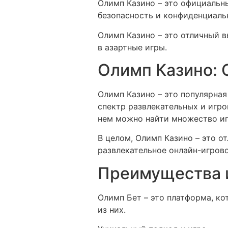
Олимп Казино – это официальны
безопасность и конфиденциаль
Олимп Казино – это отличный в
в азартные игры.
Олимп Казино: 
Олимп Казино – это популярная
спектр развлекательных и игро
нем можно найти множество игр
В целом, Олимп Казино – это о
развлекательное онлайн-игров
Преимущества 
Олимп Бет – это платформа, к
из них.