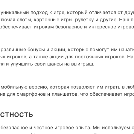
уникальный подход к игре, который отличается от др
лючая слоты, карточные игры, рулетку и другие. Наш 
 обеспечивает игрокам безопасное и интересное игрово
различные бонусы и акции, которые помогут им начать
ых игроков, а также акции для постоянных игроков. Н
лл и улучшить свои шансы на выигрыш.
мобильную версию, которая позволяет им играть в лю
а для смартфонов и планшетов, что обеспечивает игр
естность
 безопасное и честное игровое опыта. Мы используем 