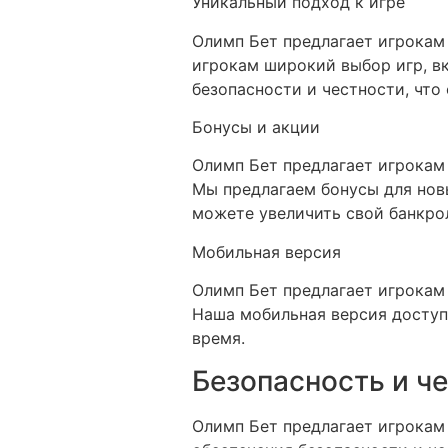
Уникальный подход к игре
Олимп Бет предлагает игрокам 
игрокам широкий выбор игр, вк
безопасности и честности, что
Бонусы и акции
Олимп Бет предлагает игрокам 
Мы предлагаем бонусы для нов
можете увеличить свой банкро
Мобильная версия
Олимп Бет предлагает игрокам 
Наша мобильная версия доступн
время.
Безопасность и ч
Олимп Бет предлагает игрокам