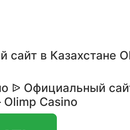
 сайт в Казахстане O
о ᐉ Официальный сай
 Olimp Casino