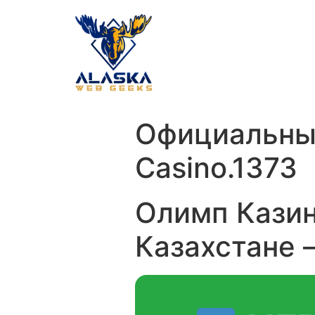
Официальный
Casino.1373
Олимп Казин
Казахстане –