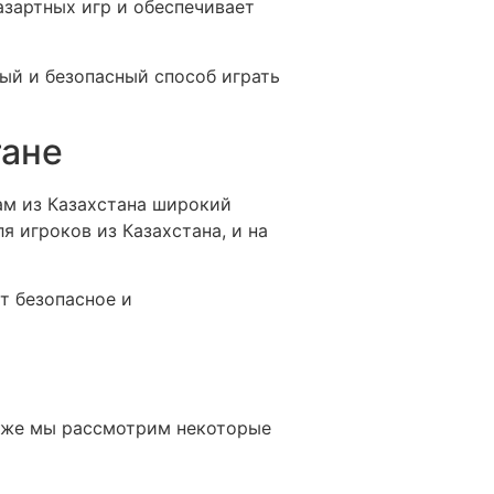
азартных игр и обеспечивает
ый и безопасный способ играть
тане
ам из Казахстана широкий
я игроков из Казахстана, и на
т безопасное и
Ниже мы рассмотрим некоторые