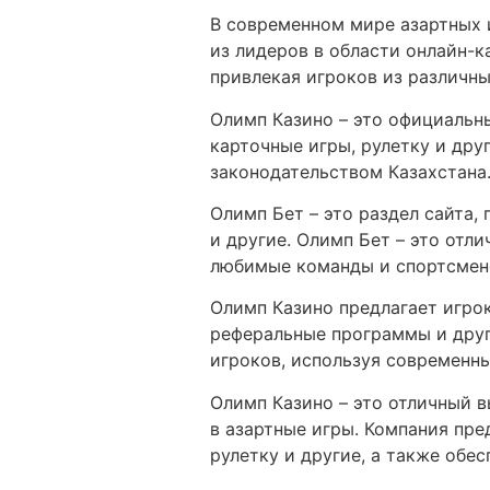
В современном мире азартных и
из лидеров в области онлайн-к
привлекая игроков из различны
Олимп Казино – это официальны
карточные игры, рулетку и дру
законодательством Казахстана
Олимп Бет – это раздел сайта, 
и другие. Олимп Бет – это отли
любимые команды и спортсмен
Олимп Казино предлагает игро
реферальные программы и друг
игроков, используя современн
Олимп Казино – это отличный в
в азартные игры. Компания пре
рулетку и другие, а также обе