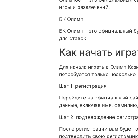
игры и развлечений.
БК Олимп
БК Олимп – это официальный б
для ставок.
Как начать игр
Для начала играть в Олимп Каз
потребуется только несколько м
Шаг 1: регистрация
Перейдите на официальный сайт
данные, включая имя, фамилию,
Шаг 2: подтверждение регистр
После регистрации вам будет о
подтвердить свою регистрацию