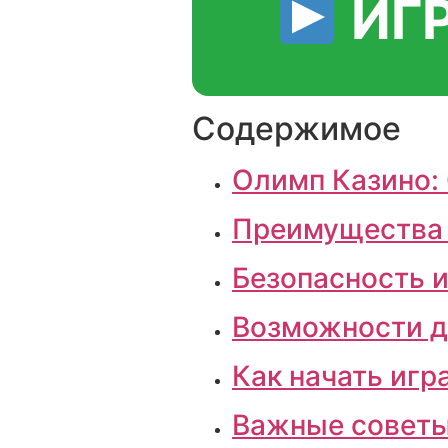
ИГ
Содержимое
Олимп Казино:
Преимущества 
Безопасность и
Возможности д
Как начать игр
Важные советы