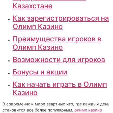
Казахстане
Как зарегистрироваться на
Олимп Казино
Преимущества игроков в
Олимп Казино
Возможности для игроков
Бонусы и акции
Как начать играть в Олимп
Казино
В современном мире азартных игр, где каждый день
становится все более популярным,
олимп казино