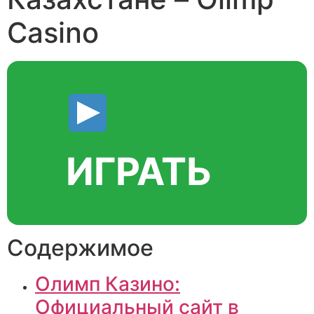
Casino
ИГРАТЬ
Содержимое
Олимп Казино:
Официальный сайт в