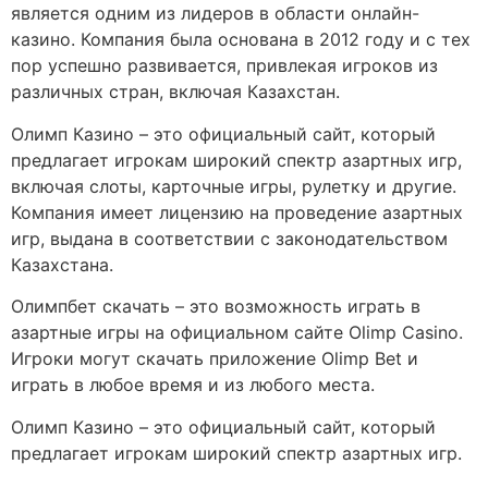
является одним из лидеров в области онлайн-
казино. Компания была основана в 2012 году и с тех
пор успешно развивается, привлекая игроков из
различных стран, включая Казахстан.
Олимп Казино – это официальный сайт, который
предлагает игрокам широкий спектр азартных игр,
включая слоты, карточные игры, рулетку и другие.
Компания имеет лицензию на проведение азартных
игр, выдана в соответствии с законодательством
Казахстана.
Олимпбет скачать – это возможность играть в
азартные игры на официальном сайте Olimp Casino.
Игроки могут скачать приложение Olimp Bet и
играть в любое время и из любого места.
Олимп Казино – это официальный сайт, который
предлагает игрокам широкий спектр азартных игр.