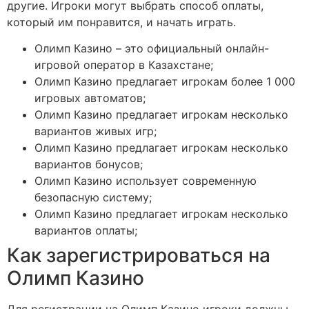
другие. Игроки могут выбрать способ оплаты,
который им понравится, и начать играть.
Олимп Казино – это официальный онлайн-
игровой оператор в Казахстане;
Олимп Казино предлагает игрокам более 1 000
игровых автоматов;
Олимп Казино предлагает игрокам несколько
вариантов живых игр;
Олимп Казино предлагает игрокам несколько
вариантов бонусов;
Олимп Казино использует современную
безопасную систему;
Олимп Казино предлагает игрокам несколько
вариантов оплаты;
Как зарегистрироваться на
Олимп Казино