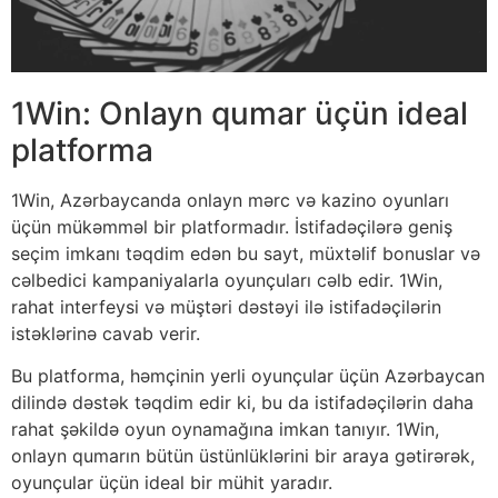
1Win: Onlayn qumar üçün ideal
platforma
1Win, Azərbaycanda onlayn mərc və kazino oyunları
üçün mükəmməl bir platformadır. İstifadəçilərə geniş
seçim imkanı təqdim edən bu sayt, müxtəlif bonuslar və
cəlbedici kampaniyalarla oyunçuları cəlb edir. 1Win,
rahat interfeysi və müştəri dəstəyi ilə istifadəçilərin
istəklərinə cavab verir.
Bu platforma, həmçinin yerli oyunçular üçün Azərbaycan
dilində dəstək təqdim edir ki, bu da istifadəçilərin daha
rahat şəkildə oyun oynamağına imkan tanıyır. 1Win,
onlayn qumarın bütün üstünlüklərini bir araya gətirərək,
oyunçular üçün ideal bir mühit yaradır.