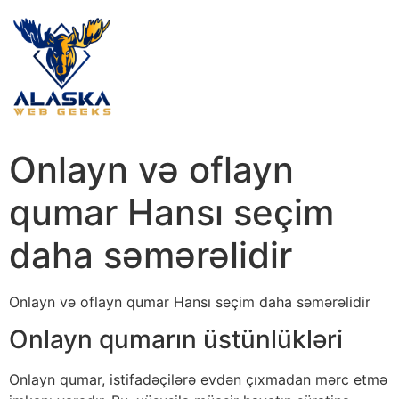
Onlayn və oflayn
qumar Hansı seçim
daha səmərəlidir
Onlayn və oflayn qumar Hansı seçim daha səmərəlidir
Onlayn qumarın üstünlükləri
Onlayn qumar, istifadəçilərə evdən çıxmadan mərc etmə