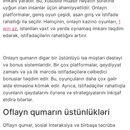
imkanı yaradır. Bu, xüsusilə müasir həyatın sürətinə
uyğun olan insanlar üçün əhəmiyyətlidir. Onlayn
platformalar, geniş oyun çeşidi, asan giriş və istifadə
rahatlığı ilə seçilir. Həmçinin, onlayn kazino oyunları,
1
win az
, istənilən vaxt və yerdə oynamaq imkanı təqdim
edərək, istifadəçilərin rahatlığını artırır.
Onlayn qumarın digər bir üstünlüyü isə müştəri dəstəyi
və bonus sistemləridir. Bir çox platformalar, qeydiyyat
zamanı və ya ilk mərcdə istifadəçilərə cəlbedici
bonuslar təqdim edir. Bu, oyunçuların daha çox gəlir
əldə etməsinə kömək edir. Ayrıca, istifadəçilər rahatlıqla
oyunların qaydalarını öyrənə və strategiyalarını inkişaf
etdirə bilərlər.
Oflayn qumarın üstünlükləri
Oflayn qumar, sosial interaksiya və birbaşa təcrübə