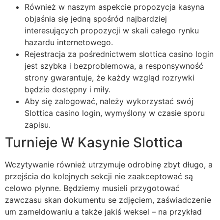
Również w naszym aspekcie propozycja kasyna
objaśnia się jedną spośród najbardziej
interesujących propozycji w skali całego rynku
hazardu internetowego.
Rejestracja za pośrednictwem slottica casino login
jest szybka i bezproblemowa, a responsywność
strony gwarantuje, że każdy wzgląd rozrywki
będzie dostępny i miły.
Aby się zalogować, należy wykorzystać swój
Slottica casino login, wymyślony w czasie sporu
zapisu.
Turnieje W Kasynie Slottica
Wczytywanie również utrzymuje odrobinę zbyt długo, a
przejścia do kolejnych sekcji nie zaakceptować są
celowo płynne. Będziemy musieli przygotować
zawczasu skan dokumentu se zdjęciem, zaświadczenie
um zameldowaniu a także jakiś weksel – na przykład