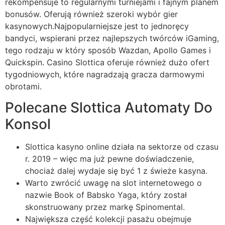
rekompensuje to regularnymi turniejami i fajnym planem
bonusów. Oferują również szeroki wybór gier
kasynowych.Najpopularniejsze jest to jednoręcy
bandyci, wspierani przez najlepszych twórców iGaming,
tego rodzaju w który sposób Wazdan, Apollo Games i
Quickspin. Casino Slottica oferuje również dużo ofert
tygodniowych, które nagradzają gracza darmowymi
obrotami.
Polecane Slottica Automaty Do
Konsol
Slottica kasyno online działa na sektorze od czasu
r. 2019 – więc ma już pewne doświadczenie,
chociaż dalej wydaje się być 1 z świeże kasyna.
Warto zwrócić uwagę na slot internetowego o
nazwie Book of Babsko Yaga, który został
skonstruowany przez markę Spinomental.
Największa część kolekcji pasażu obejmuje