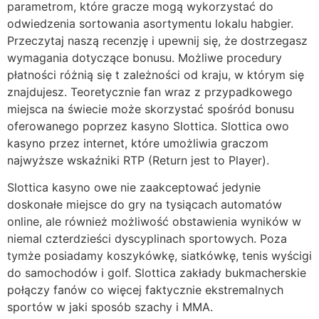
parametrom, które gracze mogą wykorzystać do
odwiedzenia sortowania asortymentu lokalu habgier.
Przeczytaj naszą recenzję i upewnij się, że dostrzegasz
wymagania dotyczące bonusu. Możliwe procedury
płatności różnią się t zależności od kraju, w którym się
znajdujesz. Teoretycznie fan wraz z przypadkowego
miejsca na świecie może skorzystać spośród bonusu
oferowanego poprzez kasyno Slottica. Slottica owo
kasyno przez internet, które umożliwia graczom
najwyższe wskaźniki RTP (Return jest to Player).
Slottica kasyno owe nie zaakceptować jedynie
doskonałe miejsce do gry na tysiącach automatów
online, ale również możliwość obstawienia wyników w
niemal czterdzieści dyscyplinach sportowych. Poza
tymże posiadamy koszykówkę, siatkówkę, tenis wyścigi
do samochodów i golf. Slottica zakłady bukmacherskie
połączy fanów co więcej faktycznie ekstremalnych
sportów w jaki sposób szachy i MMA.