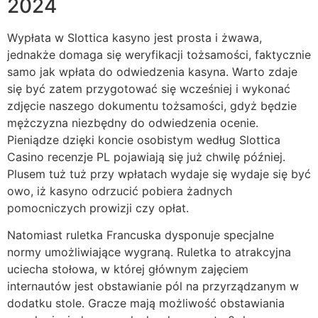
2024
Wypłata w Slottica kasyno jest prosta i żwawa,
jednakże domaga się weryfikacji tożsamości, faktycznie
samo jak wpłata do odwiedzenia kasyna. Warto zdaje
się być zatem przygotować się wcześniej i wykonać
zdjęcie naszego dokumentu tożsamości, gdyż będzie
mężczyzna niezbędny do odwiedzenia ocenie.
Pieniądze dzięki koncie osobistym według Slottica
Casino recenzje PL pojawiają się już chwilę później.
Plusem tuż tuż przy wpłatach wydaje się wydaje się być
owo, iż kasyno odrzucić pobiera żadnych
pomocniczych prowizji czy opłat.
Natomiast ruletka Francuska dysponuje specjalne
normy umożliwiające wygraną. Ruletka to atrakcyjna
uciecha stołowa, w której głównym zajęciem
internautów jest obstawianie pól na przyrządzanym w
dodatku stole. Gracze mają możliwość obstawiania