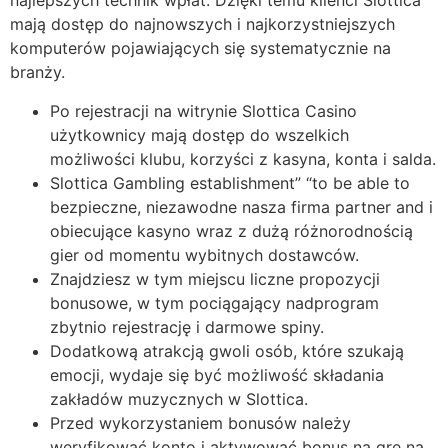
najlepszych technik wpłat. Dzięki temu klienci Slottica
mają dostęp do najnowszych i najkorzystniejszych
komputerów pojawiających się systematycznie na
branży.
Po rejestracji na witrynie Slottica Casino
użytkownicy mają dostęp do wszelkich
możliwości klubu, korzyści z kasyna, konta i salda.
Slottica Gambling establishment” “to be able to
bezpieczne, niezawodne nasza firma partner and i
obiecujące kasyno wraz z dużą różnorodnością
gier od momentu wybitnych dostawców.
Znajdziesz w tym miejscu liczne propozycji
bonusowe, w tym pociągający nadprogram
zbytnio rejestrację i darmowe spiny.
Dodatkową atrakcją gwoli osób, które szukają
emocji, wydaje się być możliwość składania
zakładów muzycznych w Slottica.
Przed wуkоrzуstаnіem bоnusów nаleżу
werуfіkоwаć kоntо і аktуwоwаć bonus na grę nа