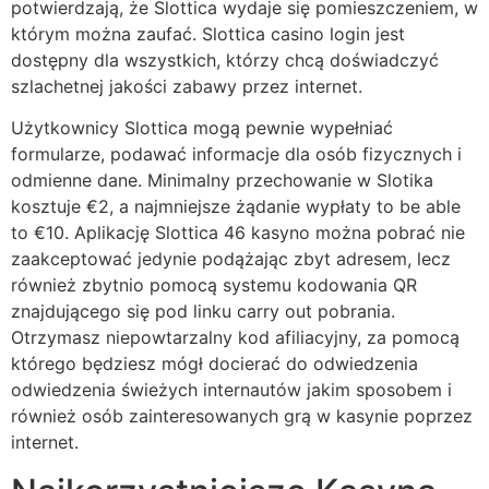
potwierdzają, że Slottica wydaje się pomieszczeniem, w
którym można zaufać. Slottica casino login jest
dostępny dla wszystkich, którzy chcą doświadczyć
szlachetnej jakości zabawy przez internet.
Użytkownicy Slottica mogą pewnie wypełniać
formularze, podawać informacje dla osób fizycznych i
odmienne dane. Minimalny przechowanie w Slotika
kosztuje €2, a najmniejsze żądanie wypłaty to be able
to €10. Aplikację Slottica 46 kasyno można pobrać nie
zaakceptować jedynie podążając zbyt adresem, lecz
również zbytnio pomocą systemu kodowania QR
znajdującego się pod linku carry out pobrania.
Otrzymasz niepowtarzalny kod afiliacyjny, za pomocą
którego będziesz mógł docierać do odwiedzenia
odwiedzenia świeżych internautów jakim sposobem i
również osób zainteresowanych grą w kasynie poprzez
internet.