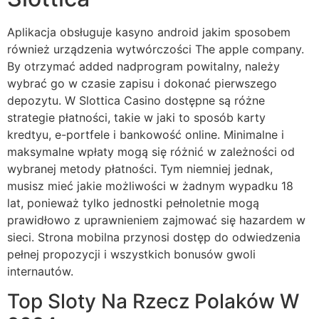
Aplikacja obsługuje kasyno android jakim sposobem
również urządzenia wytwórczości The apple company.
By otrzymać added nadprogram powitalny, należy
wybrać go w czasie zapisu i dokonać pierwszego
depozytu. W Slottica Casino dostępne są różne
strategie płatności, takie w jaki to sposób karty
kredtyu, e-portfele i bankowość online. Minimalne i
maksymalne wpłaty mogą się różnić w zależności od
wybranej metody płatności. Tym niemniej jednak,
musisz mieć jakie możliwości w żadnym wypadku 18
lat, ponieważ tylko jednostki pełnoletnie mogą
prawidłowo z uprawnieniem zajmować się hazardem w
sieci. Strona mobilna przynosi dostęp do odwiedzenia
pełnej propozycji i wszystkich bonusów gwoli
internautów.
Top Sloty Na Rzecz Polaków W