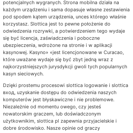
potencjalnych wygranych. Strona mobilna działa na
każdym urządzeniu i sama dopasuje własne zestawienia
pod spodem kątem urządzenia, unces którego właśnie
korzystasz. Slottica jest to pewne położenie do
odwiedzenia rozrywki, a potwierdzeniem tego wydaje
się być licencja, zaświadczenia i poboczne
ubezpieczenia, wdrożone na stronie i w aplikacji
kasynowej. Kasyno» «jest licencjonowane w Curacao,
które uważane wydaje się być zbyt jedną wraz z
najkorzystniejszych jurysdykcji gwoli tych popularnych
kasyn sieciowych.
Dzięki prostemu procesowi slottica logowanie i slottica
вход, uzyskanie dostępu do odwiedzenia naszych
komputerów jest błyskawiczne i nie problemowe.
Niezależnie od momentu owego, czy jesteś
nowatorskim graczem, lub doświadczonym
użytkownikim, slottica pl zapewnia przyjacielskie i
dobre środowisko. Nasze opinie od graczy