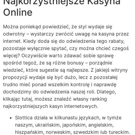
Najkorzystniejsze Kasyna
Online
Można poniekąd powiedzieć, że styl wydaje się
odwrotny – wystarczy zwrócić uwagę na kasyna przez
internet. Kiedy doda się do odwiedzenia tego rabaty,
pozostaje wyłącznie spytać, czy można chcieć czegoś
więcej? Oczywiście warto zdawać sobie sprawę
spośród tegoż, że są różne bonusy – porządnie
wiedzieć, które sugestie są najlepsze. Z jakiejś witryny
propozycji wydaje się być dużo, lecz z pozostałej
trudno mieć ponad wszelkim kontrolę i naprawdę
dochodzimy do odwiedzenia naszej roli. Dlatego,
klikając tutaj, możesz znaleźć własny ranking
najkorzystniejszych kasyn internetowych.
Slottica działa w kilkunastu językach, w tymże
naszym, ukraińskim, japońskim, angielskim,
hiszpańskim, norweskim, szwedzkim lub tureckim.