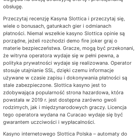
obsługę.
Przeczytaj recenzję Kasyna Slottica i przeczytaj się,
wiele o bonusach, gatunkach gier i odmianach
płatności. Niemal wszelkie kasyno Slottica opinie są
porządne, jeżeli rozchodzi demo fire joker graj o
materie bezpieczeństwa. Gracze, mogą być przekonani,
że witryna operatora wydaje się w pełni pewna, a
polityka prywatności wydaje się realizowana. Operator
stosuje utajnianie SSL, dzięki czemu informacje
używane w czasie zapisu i dokonywania płatności są
stale zabezpieczone. Slottica kasyno jest to
zdobywająca popularność strona hazardowa, która
powstała w 2019 r. jest dostępna zarówno gwoli
rodzimych, jak i międzynarodowych graczy. Licencja
tego operatora wydana na Curacao wydaje się być
gwarantem uczciwości i wypłacalności.
Kasyno internetowego Slottica Polska – automaty do