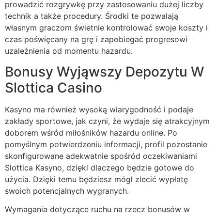
prowadzić rozgrywkę przy zastosowaniu dużej liczby
technik a także procedury. Środki te pozwalają
własnym graczom świetnie kontrolować swoje koszty i
czas poświęcany na grę i zapobiegać progresowi
uzależnienia od momentu hazardu.
Bonusy Wyjąwszy Depozytu W
Slottica Casino
Kasyno ma również wysoką wiarygodność i podaje
zakłady sportowe, jak czyni, że wydaje się atrakcyjnym
doborem wśród miłośników hazardu online. Po
pomyślnym potwierdzeniu informacji, profil pozostanie
skonfigurowane adekwatnie spośród oczekiwaniami
Slottica Kasyno, dzięki dlaczego będzie gotowe do
użycia. Dzięki temu będziesz mógł zlecić wypłatę
swoich potencjalnych wygranych.
Wymagania dotyczące ruchu na rzecz bonusów w