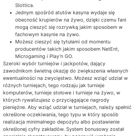
Slottica.
Jednym spośród atutów kasyna wydaje się
obecność krupierów na żywo, dzięki czemu fani
mogą cieszyć się rozrywką jakim sposobem w
fachowym kasynie na żywo.
Możesz cieszyć się tytułami od momentu
producentów takich jakim sposobem NetEnt,
Microgaming i Play’n GO.
Szeroki wybór turniejów i jackpotów, dający
zawodnikom świetną okazję do zwiększenia własnych
ewentualności na zwycięstwo. Możesz wziąć udział w
różnych turniejach, tego rodzaju jak turnieje
komputerów, turnieje stołowe i turnieje na żywo, w
których rywalizujesz o przyciągające nagrody
pieniężne. Aby wziąć udział w turniejach, należy spełnić
określone oczekiwania, tego typu w który sposób
realizacja minimalnego depozytu albo postawienie
określonej cyfry zakładów. System bonusowy został